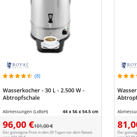
(8)
Wasserkocher - 30 L - 2.500 W -
Wasserk
Abtropfschale
Abtrop
Abmessungen (LxBxH)
44 x 56 x 54.5 cm
Abmessun
96,00 €
81,0
101,00 €
Der günstigste Preis in den 30 Tagen vor dem Rabatt
Der günstig