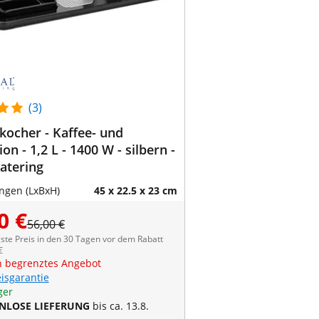
(3)
ocher - Kaffee- und
on - 1,2 L - 1400 W - silbern -
atering
gen (LxBxH)
45 x 22.5 x 23 cm
0 €
56,00 €
ste Preis in den 30 Tagen vor dem Rabatt
€
ch begrenztes Angebot
eisgarantie
ger
NLOSE LIEFERUNG
bis ca. 13.8.