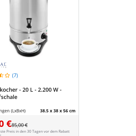
(7)
ocher - 20 L - 2.200 W -
fschale
gen (LxBxH)
38.5 x 38 x 56 cm
0 €
85,00 €
ste Preis in den 30 Tagen vor dem Rabatt