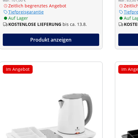
war: 101,00 €
war: 83,00 
Zeitlich begrenztes Angebot
Zeitli
Tiefpreisgarantie
Tiefpr
Auf Lager
Auf La
KOSTENLOSE LIEFERUNG
bis ca. 13.8.
KOSTE
Produkt anzeigen
Im Angebot
Im Ange