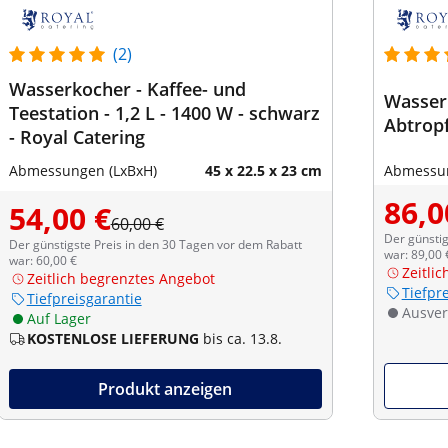
(2)
Wasserkocher - Kaffee- und
Wasserk
Teestation - 1,2 L - 1400 W - schwarz
Abtrop
- Royal Catering
Abmessungen (LxBxH)
45 x 22.5 x 23 cm
Abmessun
86,0
54,00 €
60,00 €
Der günstig
Der günstigste Preis in den 30 Tagen vor dem Rabatt
war: 89,00 
war: 60,00 €
Zeitli
Zeitlich begrenztes Angebot
Tiefpr
Tiefpreisgarantie
Ausver
Auf Lager
KOSTENLOSE LIEFERUNG
bis ca. 13.8.
Produkt anzeigen