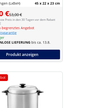
gen (LxBxH)
45 x 22 x 23 cm
0 €
53,00 €
ste Preis in den 30 Tagen vor dem Rabatt
€
ch begrenztes Angebot
eisgarantie
ger
NLOSE LIEFERUNG
bis ca. 13.8.
Produkt anzeigen
bot