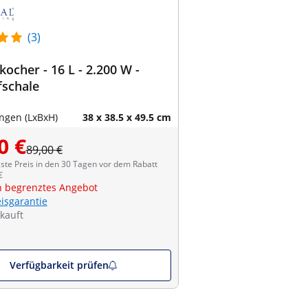
(3)
ocher - 16 L - 2.200 W -
fschale
gen (LxBxH)
38 x 38.5 x 49.5 cm
0 €
89,00 €
ste Preis in den 30 Tagen vor dem Rabatt
€
ch begrenztes Angebot
eisgarantie
kauft
Verfügbarkeit prüfen