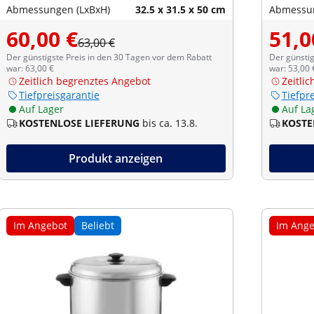
Abmessungen (LxBxH)
32.5 x 31.5 x 50 cm
Abmessun
60,00 €
51,0
63,00 €
Der günstigste Preis in den 30 Tagen vor dem Rabatt
Der günstig
war: 63,00 €
war: 53,00 
Zeitlich begrenztes Angebot
Zeitli
Tiefpreisgarantie
Tiefpr
Auf Lager
Auf La
KOSTENLOSE LIEFERUNG
bis ca. 13.8.
KOSTE
Produkt anzeigen
Im Angebot
Beliebt
Im Ange