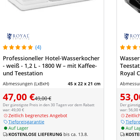
(4)
Professioneller Hotel-Wasserkocher
Wasserk
- weiß - 1,2 L - 1800 W – mit Kaffee-
Teestati
und Teestation
Royal C
Abmessungen (LxBxH)
45 x 22 x 21 cm
Abmessun
47,00 €
53,0
49,00 €
Der günstigste Preis in den 30 Tagen vor dem Rabatt
Der günstig
war: 49,00 €
war: 56,00 
Zeitlich begrenztes Angebot
Zeitli
Tiefpreisgarantie
Tiefpr
Auf Lager
Auf La
KOSTENLOSE LIEFERUNG
bis ca. 13.8.
KOSTE