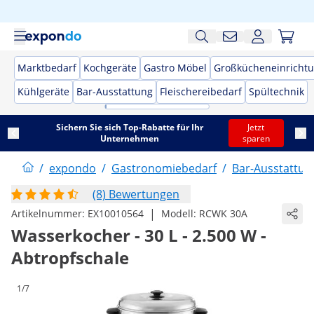
Marktbedarf
Kochgeräte
Gastro Möbel
Großkücheneinricht
Kühlgeräte
Bar-Ausstattung
Fleischereibedarf
Spültechnik
Sichern Sie sich Top-Rabatte für Ihr
Jetzt
Unternehmen
sparen
/
expondo
/
Gastronomiebedarf
/
Bar-Ausstattun
(8) Bewertungen
|
Artikelnummer:
EX10010564
Modell:
RCWK 30A
Wasserkocher - 30 L - 2.500 W -
Abtropfschale
1/7