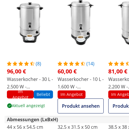
(8)
(14)
96,00 €
60,00 €
81,00 €
Wasserkocher - 30 L -
Wasserkocher - 10 L -
Wasserkoc
2.500 W -
1.600 W -
2.200 W -
Im
Abtropfschale
Abtropfschale
Abtropfs
Beliebt
Im Angebot
Im Angeb
Angebot
Aktuell angezeigt
Produkt ansehen
Produk
Abmessungen (LxBxH)
44 x 56 x 54.5 cm
32.5 x 31.5 x 50 cm
38.5 x 38