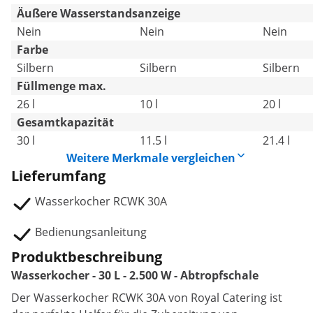
Äußere Wasserstandsanzeige
Nein
Nein
Nein
Farbe
Silbern
Silbern
Silbern
Füllmenge max.
26 l
10 l
20 l
Gesamtkapazität
30 l
11.5 l
21.4 l
Weitere Merkmale vergleichen
Lieferumfang
Wasserkocher RCWK 30A
Bedienungsanleitung
Produktbeschreibung
Wasserkocher - 30 L - 2.500 W - Abtropfschale
Der Wasserkocher RCWK 30A von Royal Catering ist