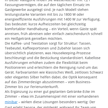
Fassungsvermögen, die auf den täglichen Einsatz im
Gastgewerbe ausgelegt sind. Je nach Modell stehen
leistungsstarke Varianten mit bis zu 1800 W oder
energieeffiziente Ausführungen mit 1400 W zur Verfügung.
Das bedeutet: kurze Aufheizzeiten bei gleichzeitig
komfortabler Handhabung – ein Vorteil, wenn Gäste spät
anreisen, früh abreisen oder einfach zwischendurch schnell
ein Heißgetränk genießen möchten.
Die Kaffee- und Teestation sorgt für Struktur: Tassen,
Teebeutel, Kaffeeportionen und Zubehör lassen sich
übersichtlich platzieren, was Housekeeping-Prozesse
beschleunigt und die Bestückung standardisiert. Kabellose
Ausführungen erhöhen zudem die Flexibilität beim
Positionieren und erleichtern die Reinigung rund um das
Gerät. Farbvarianten wie klassisches Weiß, zeitloses Schwarz
oder elegantes Silber helfen dabei, die Optik konsequent
auf das Zimmerdesign abzustimmen – vom Business-
Zimmer bis zur Ferienunterkunft.
Als Ergänzung zu einer gut geplanten Getränke-Ecke im
Zimmer – etwa im Zusammenspiel mit einer vorhandenen
minibar
– wirken diese Lösungen besonders wertig: Der
Gast erlebt Service, der mitdenkt, während Ihr Team von