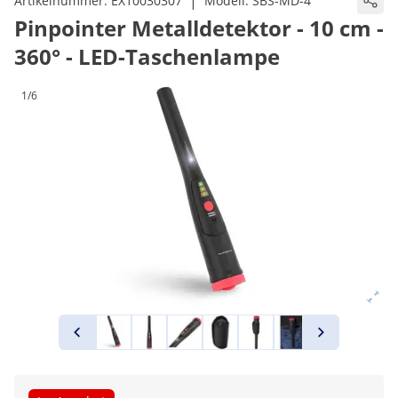
|
Artikelnummer:
EX10030307
Modell:
SBS-MD-4
Pinpointer Metalldetektor - 10 cm -
360° - LED-Taschenlampe
1/6