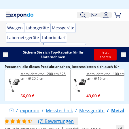
Waagen
Laborgeräte
Messgeräte
Labornetzgeräte
Laborbedarf
Sichern Sie sich Top-Rabatte für Ihr
Jetzt
Unternehmen
sparen
Personen, die dieses Produkt ansahen, interessierten sich auch für
Metalldetektor - 200 cm / 25
Metalldetektor - 100 cm / 
cm - Ø 20,5 cm
cm - Ø 19 cm
56,00 €
43,00 €
/
expondo
/
Messtechnik
/
Messgeräte
/
Metalld
(7) Bewertungen