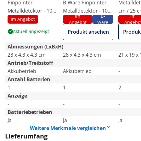
Pinpointer
B-Ware Pinpointer
Metalldet
Metalldetektor - 10
Metalldetektor - 10
cm / 25 c
Im
B-
Im
cm - 360° - LED-
cm - 360° - LED-
cm
Im Angebot
Angebot
Ware
Angebo
Taschenlampe
Taschenlampe
Aktuell angezeigt
Produkt ansehen
Produk
Abmessungen (LxBxH)
28 x 4.3 x 4.3 cm
28 x 4.3 x 4.3 cm
21 x 19 x
Antrieb/Treibstoff
Akkubetrieb
Akkubetrieb
-
Anzahl Batterien
1
1
2
Anzeige
-
-
-
Batteriebetrieben
Ja
Ja
Ja
Weitere Merkmale vergleichen
Lieferumfang