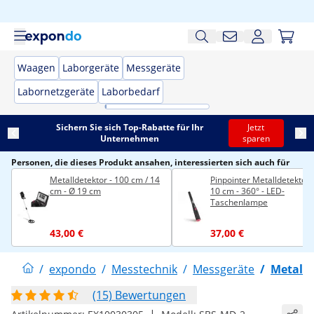
Waagen
Laborgeräte
Messgeräte
Labornetzgeräte
Laborbedarf
Sichern Sie sich Top-Rabatte für Ihr
Jetzt
Unternehmen
sparen
Personen, die dieses Produkt ansahen, interessierten sich auch für
Metalldetektor - 100 cm / 14
Pinpointer Metalldetektor 
cm - Ø 19 cm
10 cm - 360° - LED-
Taschenlampe
43,00 €
37,00 €
/
expondo
/
Messtechnik
/
Messgeräte
/
Metalld
(15) Bewertungen