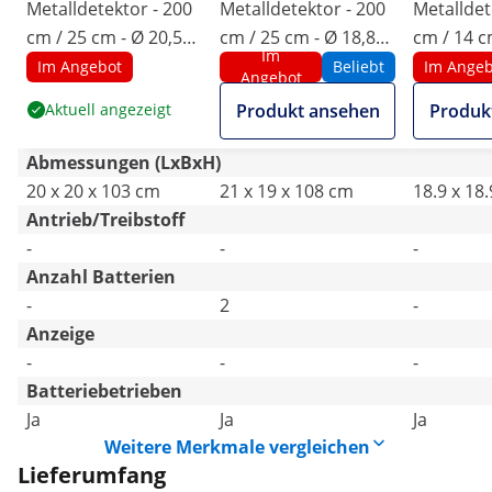
Metalldetektor - 200
Metalldetektor - 200
Metalldet
cm / 25 cm - Ø 20,5
cm / 25 cm - Ø 18,8
cm / 14 c
Im
cm
cm
Im Angebot
Beliebt
Im Angeb
Angebot
Aktuell angezeigt
Produkt ansehen
Produk
Abmessungen (LxBxH)
20 x 20 x 103 cm
21 x 19 x 108 cm
18.9 x 18
Antrieb/Treibstoff
-
-
-
Anzahl Batterien
-
2
-
Anzeige
-
-
-
Batteriebetrieben
Ja
Ja
Ja
Weitere Merkmale vergleichen
Lieferumfang