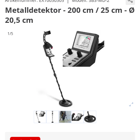
|
Artikelnummer:
EX10030305
Modell:
SBS-MD-2
Metalldetektor - 200 cm / 25 cm - Ø
20,5 cm
1/5