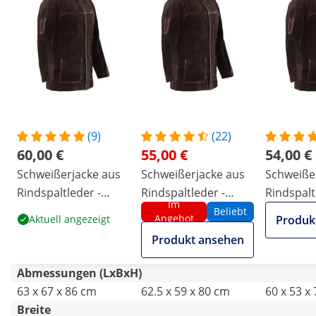
(9)
(22)
60,00 €
55,00 €
54,00 €
Schweißerjacke aus
Schweißerjacke aus
Schweiße
Rindspaltleder -
Rindspaltleder -
Rindspalt
Im
Größe XL
Größe L
Größe M
Beliebt
Angebot
Aktuell angezeigt
Produk
Produkt ansehen
Abmessungen (LxBxH)
63 x 67 x 86 cm
62.5 x 59 x 80 cm
60 x 53 x
Breite