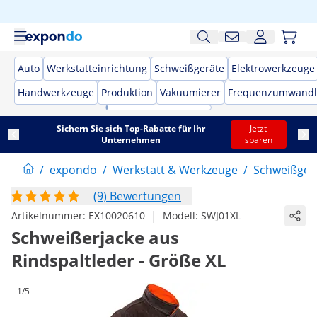
Auto
Werkstatteinrichtung
Schweißgeräte
Elektrowerkzeuge
Handwerkzeuge
Produktion
Vakuumierer
Frequenzumwandl
Sichern Sie sich Top-Rabatte für Ihr
Jetzt
Unternehmen
sparen
/
expondo
/
Werkstatt & Werkzeuge
/
Schweißger
(9) Bewertungen
|
Artikelnummer:
EX10020610
Modell:
SWJ01XL
Schweißerjacke aus
Rindspaltleder - Größe XL
1/5