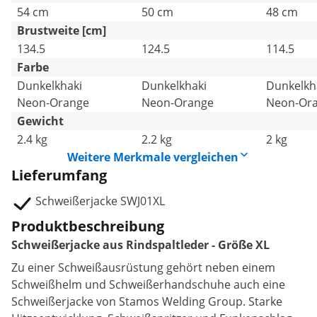
54 cm
50 cm
48 cm
Brustweite [cm]
134.5
124.5
114.5
Farbe
Dunkelkhaki
Dunkelkhaki
Dunkelkh
Neon-Orange
Neon-Orange
Neon-Or
Gewicht
2.4 kg
2.2 kg
2 kg
Weitere Merkmale vergleichen
Lieferumfang
Schweißerjacke SWJ01XL
Produktbeschreibung
Schweißerjacke aus Rindspaltleder - Größe XL
Zu einer Schweißausrüstung gehört neben einem
Schweißhelm und Schweißerhandschuhe auch eine
Schweißerjacke von Stamos Welding Group. Starke