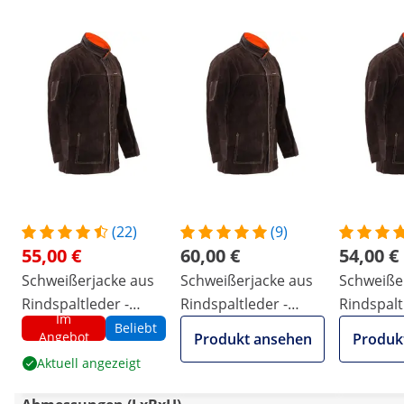
(22)
(9)
55,00 €
60,00 €
54,00 €
Schweißerjacke aus
Schweißerjacke aus
Schweiße
Rindspaltleder -
Rindspaltleder -
Rindspalt
Im
Größe L
Größe XL
Größe M
Beliebt
Angebot
Produkt ansehen
Produk
Aktuell angezeigt