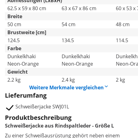
Abmessungen (LxBxH)
62.5 x 59 x 80 cm
63 x 67 x 86 cm
60 x 53 x
Breite
50 cm
54 cm
48 cm
Brustweite [cm]
124.5
134.5
114.5
Farbe
Dunkelkhaki
Dunkelkhaki
Dunkelkh
Neon-Orange
Neon-Orange
Neon-Or
Gewicht
2.2 kg
2.4 kg
2 kg
Weitere Merkmale vergleichen
Lieferumfang
Schweißerjacke SWJ01L
Produktbeschreibung
Schweißerjacke aus Rindspaltleder - Größe L
Zu einer Schweißausrüstung gehört neben einem