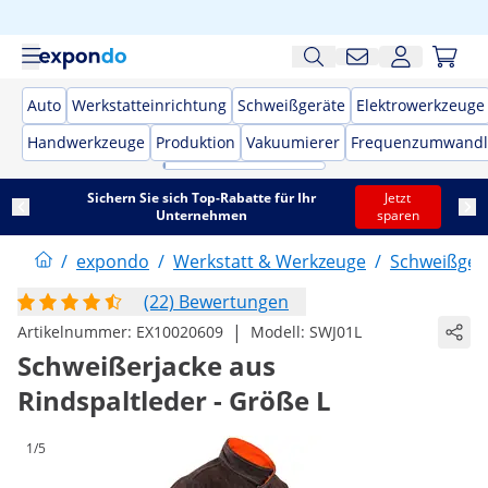
Auto
Werkstatteinrichtung
Schweißgeräte
Elektrowerkzeuge
Handwerkzeuge
Produktion
Vakuumierer
Frequenzumwandl
Sichern Sie sich Top-Rabatte für Ihr
Jetzt
Unternehmen
sparen
/
expondo
/
Werkstatt & Werkzeuge
/
Schweißger
(22) Bewertungen
|
Artikelnummer:
EX10020609
Modell:
SWJ01L
Schweißerjacke aus
Rindspaltleder - Größe L
1/5