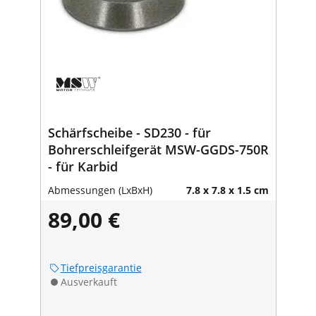
Schärfscheibe - SD230 - für
Bohrerschleifgerät MSW-GGDS-750R
- für Karbid
Abmessungen (LxBxH)
7.8 x 7.8 x 1.5 cm
89,00 €
Tiefpreisgarantie
Ausverkauft