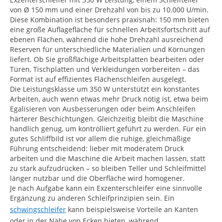
von Ø 150 mm und einer Drehzahl von bis zu 10.000 U/min.
Diese Kombination ist besonders praxisnah: 150 mm bieten
eine große Auflagefläche für schnellen Arbeitsfortschritt auf
ebenen Flächen, während die hohe Drehzahl ausreichend
Reserven für unterschiedliche Materialien und Körnungen
liefert. Ob Sie großflächige Arbeitsplatten bearbeiten oder
Türen, Tischplatten und Verkleidungen vorbereiten – das
Format ist auf effizientes Flächenschleifen ausgelegt.
Die Leistungsklasse um 350 W unterstützt ein konstantes
Arbeiten, auch wenn etwas mehr Druck nötig ist, etwa beim
Egalisieren von Ausbesserungen oder beim Anschleifen
härterer Beschichtungen. Gleichzeitig bleibt die Maschine
handlich genug, um kontrolliert geführt zu werden. Für ein
gutes Schliffbild ist vor allem die ruhige, gleichmäßige
Führung entscheidend: lieber mit moderatem Druck
arbeiten und die Maschine die Arbeit machen lassen, statt
zu stark aufzudrücken – so bleiben Teller und Schleifmittel
länger nutzbar und die Oberfläche wird homogener.
Je nach Aufgabe kann ein Exzenterschleifer eine sinnvolle
Ergänzung zu anderen Schleifprinzipien sein. Ein
schwingschleifer
kann beispielsweise Vorteile an Kanten
oder in der Nähe von Ecken bieten, während