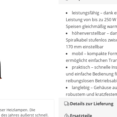
leistungsfähig – dank e
Leistung von bis zu 250 W
Speisen gleichmäßig war
höhenverstellbar – da
Spiralkabel stufenlos zwis
170 mm einstellbar
mobil – kompakte For
ermöglicht einfachen Tra
praktisch – schnelle Ins
und einfache Bedienung f
reibungslosen Betriebsab
langlebig – Gehäuse a
robustem und kratzfestem
Details zur Lieferung
eser Heizlampen. Die
 des Jahres äußerst schnell.
Ersatzteile