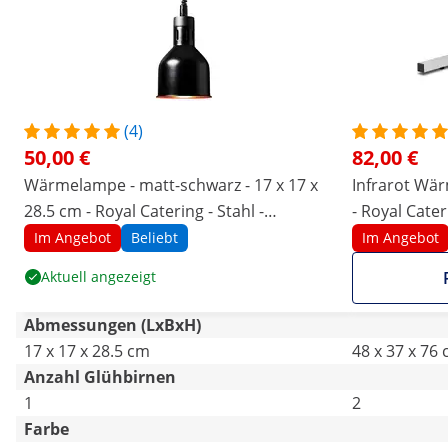
(4)
50,00 €
82,00 €
Wärmelampe - matt-schwarz - 17 x 17 x
Infrarot Wär
28.5 cm - Royal Catering - Stahl -
- Royal Cater
höhenverstellbar
Aluminium
Im Angebot
Beliebt
Im Angebot
Aktuell angezeigt
Abmessungen (LxBxH)
17 x 17 x 28.5 cm
48 x 37 x 76
Anzahl Glühbirnen
1
2
Farbe