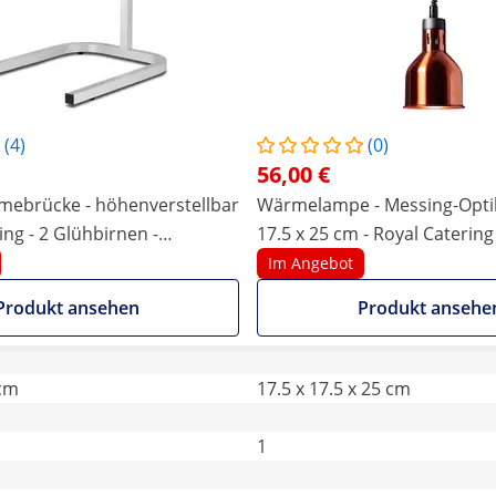
(4)
(0)
56,00 €
mebrücke - höhenverstellbar
Wärmelampe - Messing-Optik 
ing - 2 Glühbirnen -
17.5 x 25 cm - Royal Catering 
höhenverstellbar
Im Angebot
Produkt ansehen
Produkt ansehe
 cm
17.5 x 17.5 x 25 cm
1