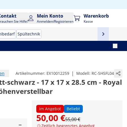
Kontakt
Mein Konto
Warenkorb
rauchen Sie Hilfe?
Anmelden/Registrieren
Kasse
eibedarf
Spültechnik
en
|
Artikelnummer:
EX10012259
Modell:
RC-SHSFL04
schwarz - 17 x 17 x 28.5 cm - Royal
höhenverstellbar
Im Angebot
Beliebt
50,00 €
55,00 €
Zeitlich begrenztes Angebot