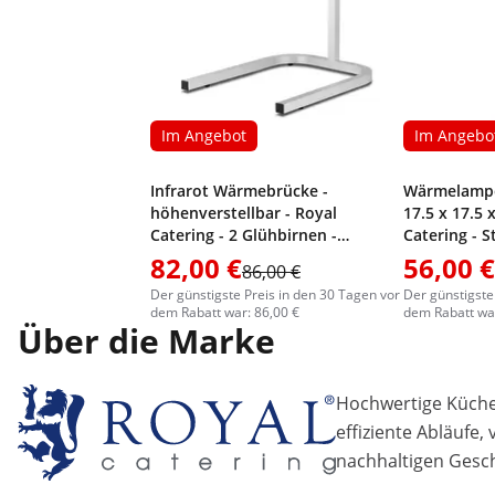
Im Angebot
Im Angebo
Infrarot Wärmebrücke -
Wärmelampe 
höhenverstellbar - Royal
17.5 x 17.5 
Catering - 2 Glühbirnen -
Catering - S
Aluminium
höhenverste
82,00 €
56,00 €
86,00 €
Der günstigste Preis in den 30 Tagen vor
Der günstigste
dem Rabatt war: 86,00 €
dem Rabatt war
Über die Marke
Hochwertige Küchen
effiziente Abläufe,
nachhaltigen Gesch