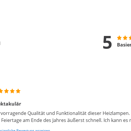
5
n
Basie
ektakulär
vorragende Qualität und Funktionalität dieser Heizlampen. D
 Feiertage am Ende des Jahres äußerst schnell. Ich kann e
rüngliche Bewertung anzeigen