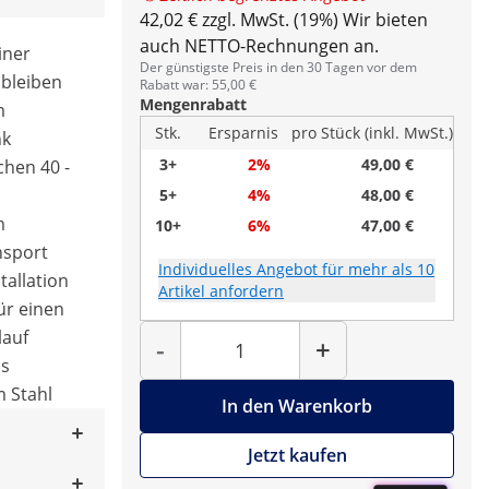
42,02 € zzgl. MwSt. (19%)
Wir bieten
auch NETTO-Rechnungen an.
iner
Der günstigste Preis in den 30 Tagen vor dem
 bleiben
Rabatt war: 55,00 €
Mengenrabatt
m
Stk.
Ersparnis
pro Stück (inkl. MwSt.)
nk
3+
2%
49,00 €
chen 40 -
5+
4%
48,00 €
m
10+
6%
47,00 €
nsport
Individuelles Angebot für mehr als 10
tallation
Artikel anfordern
ür einen
Menge
lauf
-
+
us
 Stahl
In den Warenkorb
Jetzt kaufen