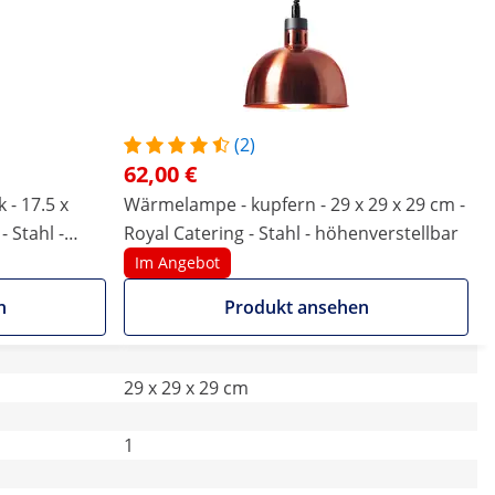
(2)
62,00 €
- 17.5 x
Wärmelampe - kupfern - 29 x 29 x 29 cm -
- Stahl -
Royal Catering - Stahl - höhenverstellbar
Im Angebot
n
Produkt ansehen
29 x 29 x 29 cm
1