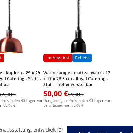
t
Im Angebot
Beliebt
- kupfern - 29 x 29
Wärmelampe - matt-schwarz - 17
yal Catering - Stahl -
x 17 x 28.5 cm - Royal Catering -
llbar
Stahl - höhenverstellbar
50,00 €
65,00 €
55,00 €
 Preis in den 30 Tagen vor
Der günstigste Preis in den 30 Tagen vor
: 65,00 €
dem Rabatt war: 55,00 €
ausstattung, entwickelt für