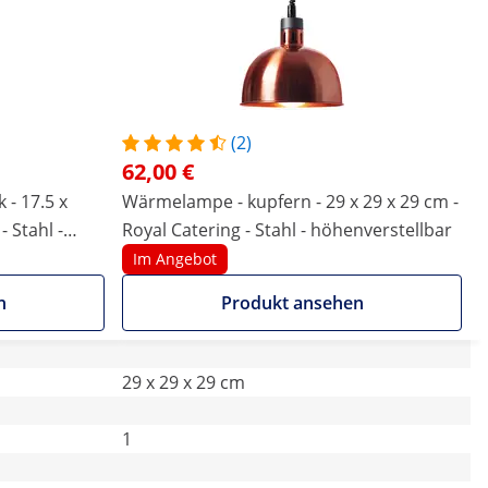
(2)
62,00 €
- 17.5 x
Wärmelampe - kupfern - 29 x 29 x 29 cm -
- Stahl -
Royal Catering - Stahl - höhenverstellbar
Im Angebot
n
Produkt ansehen
29 x 29 x 29 cm
1