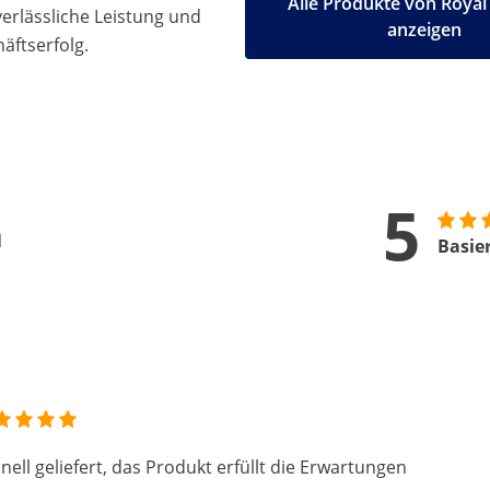
Alle Produkte von Royal
 verlässliche Leistung und
anzeigen
äftserfolg.
5
n
Basie
nell geliefert, das Produkt erfüllt die Erwartungen