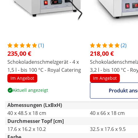
(1)
(2)
235,00 €
218,00 €
Schokoladenschmelzgerät - 4 x
Schokoladenschmelzg
1,5 l - bis 100 °C - Royal Catering
3,2 l - bis 100 °C - R
Im Angebot
Im Angebot
Aktuell angezeigt
Produkt an
Abmessungen (LxBxH)
40 x 48.5 x 18 cm
40 x 66 x 18 cm
Durchmesser Topf [cm]
17.6 x 16.2 x 10.2
32.5 x 17.6 x 9.5
Farbe