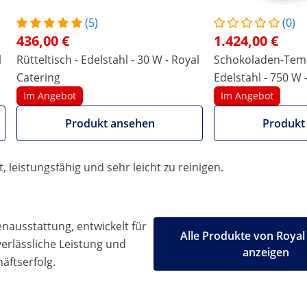
hönen Glanz erhält. Dazu hat die süße Versuchung die
(5)
(0)
als Glasur für Kuchen oder Softeis – Ihrer Fantasie sind
436,00 €
1.424,00 €
line-Fachhändler für Gastronomiebedarf, zaubern Sie wie
l
Rütteltisch - Edelstahl - 30 W - Royal
Schokoladen-Temp
atureinstellung
Catering
Edelstahl - 750 W -
Catering
Im Angebot
Im Angebot
mit einer Kapazität von 4 x 1,5 l für professionelle Gastr
e Masse ganz einfach warm. Über den elektronischen Temper
Produkt ansehen
Produkt
rät schnell und zuverlässig.
lassen Sie bequem überflüssiges Wasser oder Dampf ab. Dan
leistungsfähig und sehr leicht zu reinigen.
ausstattung, entwickelt für
Alle Produkte von Royal
 verlässliche Leistung und
anzeigen
äftserfolg.