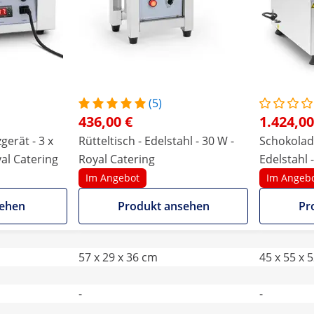
(5)
436,00 €
1.424,00
erät - 3 x
Rütteltisch - Edelstahl - 30 W -
Schokolad
oyal Catering
Royal Catering
Edelstahl -
Catering
Im Angebot
Im Angeb
sehen
Produkt ansehen
Pr
57 x 29 x 36 cm
45 x 55 x 
-
-