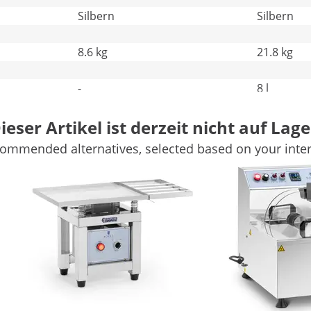
Silbern
Silbern
8.6 kg
21.8 kg
-
8 l
Weitere Merkmale vergleichen
ieser Artikel ist derzeit nicht auf Lage
ommended alternatives, selected based on your inter
5 l Schokolade
asur: Was bereiten Sie heute zu? Nutzen Sie das
che leckere Kreationen zu schaffen. Das Schmelzen sorgt