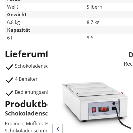
Weiß
Silbern
Gewicht
6.8 kg
8.7 kg
Kapazität
6 l
9.6 l
Lieferumfang
D
Rec
Schokoladenschmelzgerät RC_CMM_03:
4 Behälter
Bedienungsanleitung
Produktbeschreibung
Schokoladenschmelzgerät für cremige 4 x 1,
Pralinen, Muffins, Brownies oder eine zartschmelzende Gl
Schokoladenschmelzgerät von Royal Catering, um zahlrei