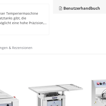
Benutzerhandbuch
ieser Temperiermaschine
tztanks gibt, die
öglicht eine hohe Präzision,
sserbads achten und die
ngen & Rezensionen