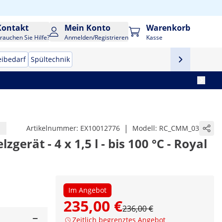
Kontakt
Mein Konto
Warenkorb
rauchen Sie Hilfe?
Anmelden/Registrieren
Kasse
eibedarf
Spültechnik
|
Artikelnummer:
EX10012776
Modell:
RC_CMM_03
erät - 4 x 1,5 l - bis 100 °C - Royal
Im Angebot
235,00 €
236,00 €
Zeitlich begrenztes Angebot