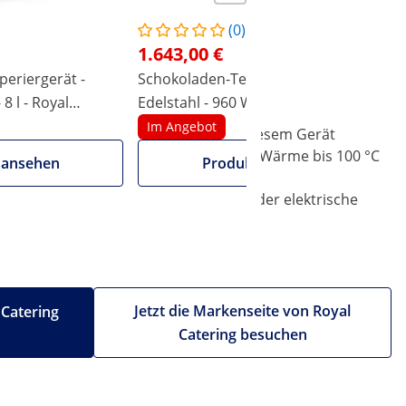
(0)
1.643,00 €
eriergerät -
Schokoladen-Temperiergerät -
 8 l - Royal
Edelstahl - 960 W - 15 l - Royal
Catering
Im Angebot
onomiebetriebe optimal geeignet. Mit diesem Gerät
aturregler stellen Sie die gewünschte Wärme bis 100 °C
 ansehen
Produkt ansehen
k seines qualitativen Materials ist der elektrische
Jetzt die Markenseite von Royal
 Catering
Catering besuchen