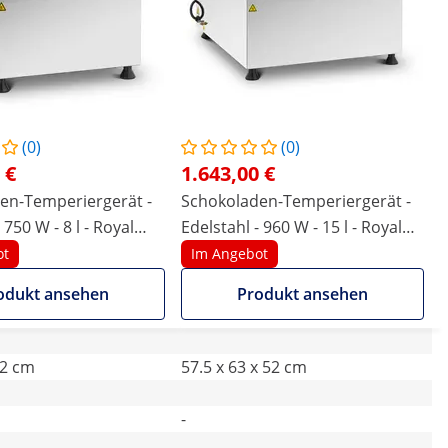
(0)
(0)
 €
1.643,00 €
en-Temperiergerät -
Schokoladen-Temperiergerät -
 750 W - 8 l - Royal
Edelstahl - 960 W - 15 l - Royal
Catering
ot
Im Angebot
odukt ansehen
Produkt ansehen
52 cm
57.5 x 63 x 52 cm
-