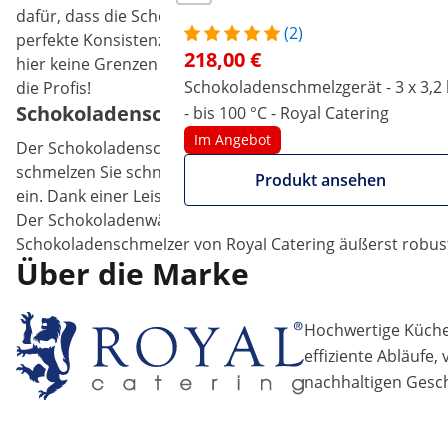
dafür, dass die Schokolade nach dem Auskühlen einen sc
(2)
perfekte Konsistenz. Ob pur, zur Weiterverarbeitung oder 
218,00 €
hier keine Grenzen gesetzt. Mit Royal Catering, Ihrem On
Schokoladenschmelzgerät - 3 x 3,2 
die Profis!
Schokoladenschmelzer mit präziser Temper
- bis 100 °C - Royal Catering
Im Angebot
Der Schokoladenschmelzer ist hochwertig verarbeitet und 
schmelzen Sie schnell Schokolade und halten die flüssig
Produkt ansehen
ein. Dank einer Leistung von satten 1500 W erhitzt das Ge
Der Schokoladenwärmer verfügt über 2 Hähne. Über diese 
Schokoladenschmelzer von Royal Catering äußerst robust, 
Über die Marke
Hochwertige Küchen
effiziente Abläufe,
nachhaltigen Gesch