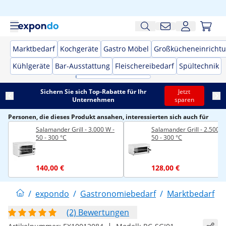
Marktbedarf
Kochgeräte
Gastro Möbel
Großkücheneinricht
Kühlgeräte
Bar-Ausstattung
Fleischereibedarf
Spültechnik
Sichern Sie sich Top-Rabatte für Ihr
Jetzt
Unternehmen
sparen
Personen, die dieses Produkt ansahen, interessierten sich auch für
Salamander Grill - 3.000 W -
Salamander Grill - 2.500 W
50 - 300 °C
50 - 300 °C
140,00 €
128,00 €
/
expondo
/
Gastronomiebedarf
/
Marktbedarf
/
(2) Bewertungen