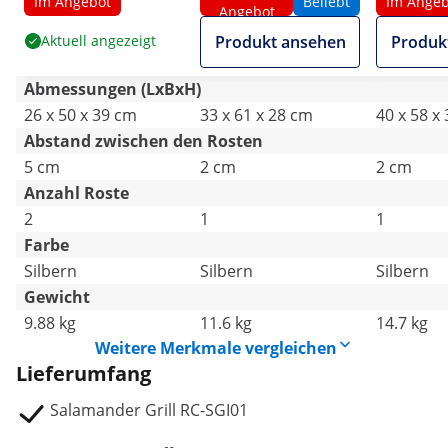
Im Angebot
Beliebt
Im Angeb
Angebot
Aktuell angezeigt
Produkt ansehen
Produk
Abmessungen (LxBxH)
26 x 50 x 39 cm
33 x 61 x 28 cm
40 x 58 x
Abstand zwischen den Rosten
5 cm
2 cm
2 cm
Anzahl Roste
2
1
1
Farbe
Silbern
Silbern
Silbern
Gewicht
9.88 kg
11.6 kg
14.7 kg
Weitere Merkmale vergleichen
Lieferumfang
Salamander Grill RC-SGI01