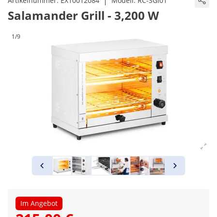
|
Artikelnummer:
EX10012084
Modell:
RC-SGI01
Salamander Grill - 3,200 W
1/9
Im Angebot