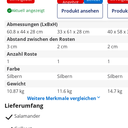
Angebot
Aktuell angezeigt
Produkt ansehen
Produk
Abmessungen (LxBxH)
60.8 x 44 x 28 cm
33 x 61 x 28 cm
40 x 58 x
Abstand zwischen den Rosten
3 cm
2 cm
2 cm
Anzahl Roste
1
1
1
Farbe
Silbern
Silbern
Silbern
Gewicht
10.87 kg
11.6 kg
14.7 kg
Weitere Merkmale vergleichen
Lieferumfang
Salamander