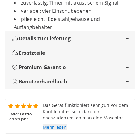
zuverlässig: Timer mit akustischem Signal
variabel: vier Einschubebenen
pflegleicht: Edelstahlgehäuse und
Auffangbehälter
Details zur Lieferung
Ersatzteile
Premium-Garantie
Benutzerhandbuch
Das Gerät funktioniert sehr gut! Vor dem
Kauf lohnt es sich, darüber
Fodor László
nachzudenken, ob man eine Maschine
letztes Jahr
nur mit Heizfäden von oben oder von
Mehr lesen
unten kauft; in größeren Anlagen sind
Maschinen mit Heizfäden von unten nach