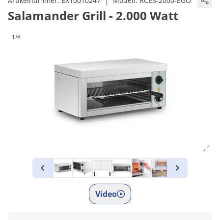
|
Artikelnummer:
EX10010247
Modell:
RCES-2000-EGO
Salamander Grill - 2.000 Watt
1/8
Video