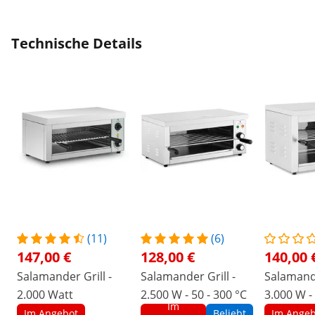
oben praktischer.
Technische Details
(11)
(6)
147,00 €
128,00 €
140,00 
Salamander Grill -
Salamander Grill -
Salamande
2.000 Watt
2.500 W - 50 - 300 °C
3.000 W - 
Im
Im Angebot
Beliebt
Im Angeb