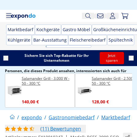
Marktbedarf
Kochgeräte
Gastro Möbel
Großkücheneinricht
Kühlgeräte
Bar-Ausstattung
Fleischereibedarf
Spültechnik
Sichern Sie sich Top-Rabatte für Ihr
Jetzt
Unternehmen
sparen
Personen, die dieses Produkt ansahen, interessierten sich auch für
Salamander Grill - 3.000 W -
Salamander Grill - 2.500 W
50 - 300 °C
50 - 300 °C
140,00 €
128,00 €
/
expondo
/
Gastronomiebedarf
/
Marktbedarf
/
(11) Bewertungen