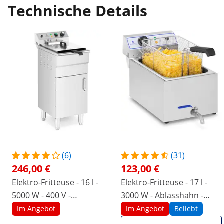
Technische Details
(6)
(31)
246,00 €
123,00 €
Elektro-Fritteuse - 16 l -
Elektro-Fritteuse - 17 l -
5000 W - 400 V -
3000 W - Ablasshahn -
Unterschrank -
Royal Catering
Im Angebot
Im Angebot
Beliebt
Ablasshahn - Royal