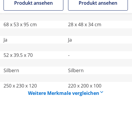
Produkt ansehen
Produkt ansehen
Catering
68 x 53 x 95 cm
28 x 48 x 34 cm
Ja
Ja
52 x 39.5 x 70
-
Silbern
Silbern
250 x 230 x 120
220 x 200 x 100
Weitere Merkmale vergleichen