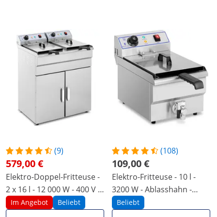
(9)
(108)
579,00 €
109,00 €
Elektro-Doppel-Fritteuse -
Elektro-Fritteuse - 10 l -
2 x 16 l - 12 000 W - 400 V -
3200 W - Ablasshahn -
Unterschrank -
Royal Catering
Im Angebot
Beliebt
Beliebt
Ablasshahn - Royal