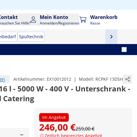
Kontakt
Mein Konto
Warenkorb
rauchen Sie Hilfe?
Anmelden/Registrieren
Kasse
eibedarf
Spültechnik
en
|
Artikelnummer:
EX10012012
Modell:
RCPKF 13DSH
 16 l - 5000 W - 400 V - Unterschrank -
 Catering
Im Angebot
246,00 €
259,00 €
Zeitlich begrenztes Angebot