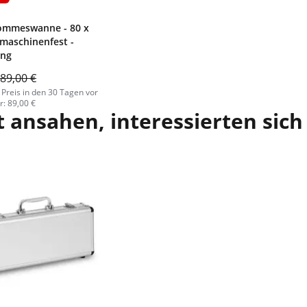
Pommeswanne - 80 x
lmaschinenfest -
ing
89,00 €
 Preis in den 30 Tagen vor
: 89,00 €
 ansahen, interessierten sich