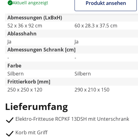
Aktuell angezeigt
Produkt ansehen
Catering
Abmessungen (LxBxH)
52 x 36 x 92 cm
60 x 28.3 x 37.5 cm
Ablasshahn
Ja
Ja
Abmessungen Schrank [cm]
-
-
Farbe
Silbern
Silbern
Frittierkorb [mm]
250 x 250 x 120
290 x 210 x 150
Lieferumfang
Elektro-Fritteuse RCPKF 13DSH mit Unterschrank
Korb mit Griff