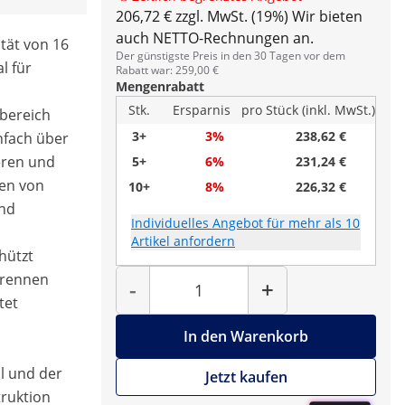
206,72 € zzgl. MwSt. (19%)
Wir bieten
auch NETTO-Rechnungen an.
ität von 16
Der günstigste Preis in den 30 Tagen vor dem
l für
Rabatt war: 259,00 €
Mengenrabatt
Stk.
Ersparnis
pro Stück (inkl. MwSt.)
rbereich
3+
3%
238,62 €
infach über
eren und
5+
6%
231,24 €
ten von
10+
8%
226,32 €
und
Individuelles Angebot für mehr als 10
Artikel anfordern
hützt
Menge
brennen
-
+
tet
In den Warenkorb
l und der
Jetzt kaufen
ruktion