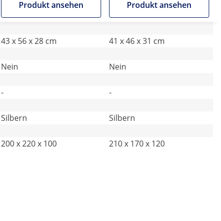
Produkt ansehen
Produkt ansehen
43 x 56 x 28 cm
41 x 46 x 31 cm
Nein
Nein
-
-
Silbern
Silbern
200 x 220 x 100
210 x 170 x 120