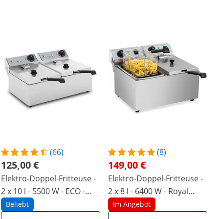
(66)
(8)
125,00 €
149,00 €
Elektro-Doppel-Fritteuse -
Elektro-Doppel-Fritteuse -
2 x 10 l - 5500 W - ECO -
2 x 8 l - 6400 W - Royal
Royal Catering
Catering
Beliebt
Im Angebot