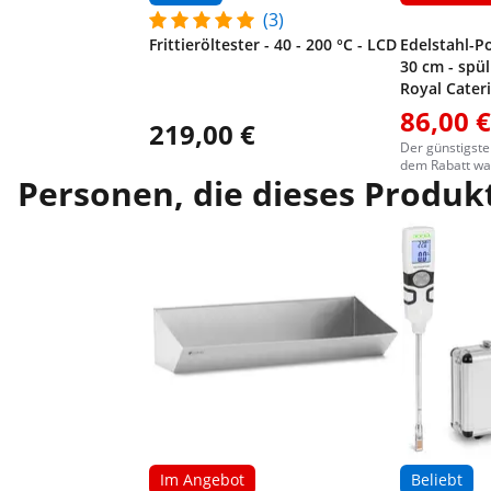
(3)
Frittieröltester - 40 - 200 °C - LCD
Edelstahl-
30 cm - spü
Royal Cater
86,00 €
219,00 €
Der günstigste
dem Rabatt war
Personen, die dieses Produkt
Im Angebot
Beliebt