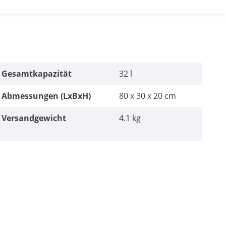
Gesamtkapazität
32 l
Abmessungen (LxBxH)
80 x 30 x 20 cm
Versandgewicht
4.1 kg