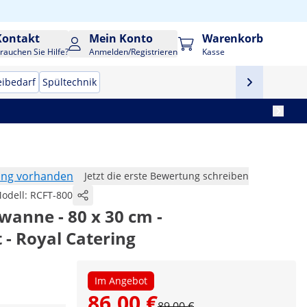
Kontakt
Mein Konto
Warenkorb
rauchen Sie Hilfe?
Anmelden/Registrieren
Kasse
eibedarf
Spültechnik
ung vorhanden
Jetzt die erste Bewertung schreiben
odell:
RCFT-800
anne - 80 x 30 cm -
- Royal Catering
Im Angebot
86,00 €
89,00 €