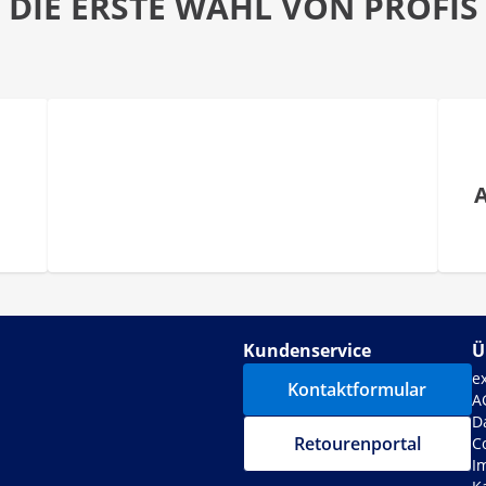
DIE ERSTE WAHL VON PROFIS
Kundenservice
Ü
e
Kontaktformular
A
D
Retourenportal
C
I