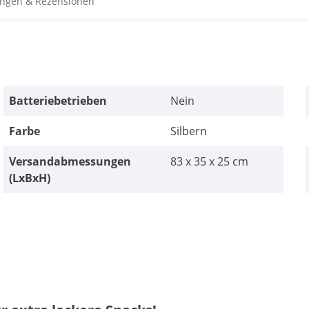
ngen & Rezensionen
Batteriebetrieben
Nein
Farbe
Silbern
Versandabmessungen
83 x 35 x 25 cm
(LxBxH)