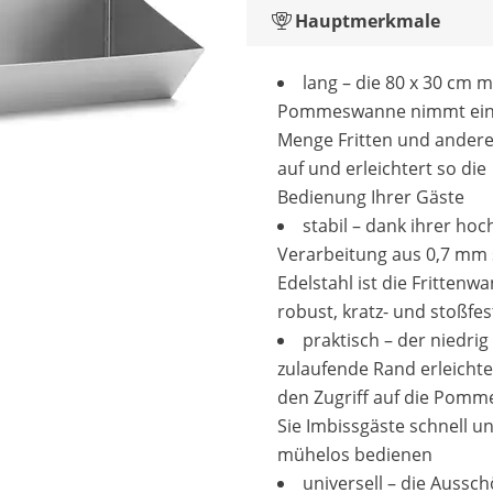
Hauptmerkmale
lang – die 80 x 30 cm
Pommeswanne nimmt ein
Menge Fritten und andere
auf und erleichtert so die
Bedienung Ihrer Gäste
stabil – dank ihrer ho
Verarbeitung aus 0,7 mm
Edelstahl ist die Frittenw
robust, kratz- und stoßfes
praktisch – der niedrig
zulaufende Rand erleichte
den Zugriff auf die Pomm
Sie Imbissgäste schnell u
mühelos bedienen
universell – die Auss