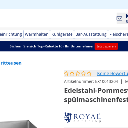
B
einrichtung
Warmhalten
Kühlgeräte
Bar-Ausstattung
Fleischer
Sichern Sie sich Top-Rabatte für Ihr Unternehmen
Jetzt sparen
Fritteusen
Keine Bewert
|
Artikelnummer:
EX10013204
M
Edelstahl-Pommesw
spülmaschinenfest 