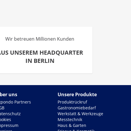
Wir betreuen Millionen Kunden
AUS UNSEREM HEADQUARTER
IN BERLIN
ber uns
Unsere Produkte
xpondo Partners
Produktrückruf
GB
Gastronomiebedarf
atenschutz
Werkstatt & Werkzeuge
ookies
Messtechnik
mpressum
Haus & Garten