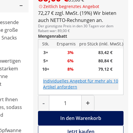
Zeitlich begrenztes Angebot
72,27 € zzgl. MwSt. (19%)
Wir bieten
auch NETTO-Rechnungen an.
 messende
Der günstigste Preis in den 30 Tagen vor dem
e große
Rabatt war: 89,00 €
Mengenrabatt
 Snacks
Stk.
Ersparnis
pro Stück (inkl. MwSt.)
3+
3%
83,42 €
chwertigen
5+
6%
80,84 €
 starkem
10+
8%
79,12 €
anne
Individuelles Angebot für mehr als 10
t
Artikel anfordern
Menge
rt Ihnen
-
+
es, sodass
nd
In den Warenkorb
chöpfwanne
Jetzt kaufen