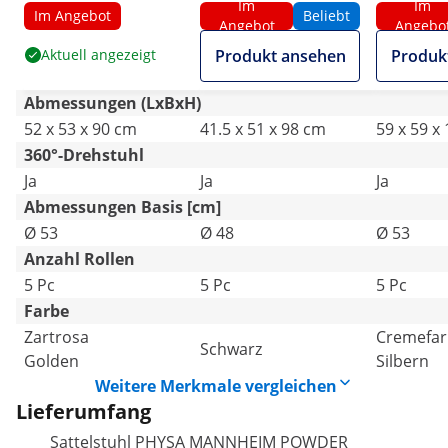
Im
Im
Zartrosa/Golden
Schwarz
far­ben, S
Im Angebot
Beliebt
Angebot
Angebo
Aktuell angezeigt
Produkt ansehen
Produk
Abmessungen (LxBxH)
52 x 53 x 90 cm
41.5 x 51 x 98 cm
59 x 59 x
360°-Drehstuhl
Ja
Ja
Ja
Abmessungen Basis [cm]
Ø 53
Ø 48
Ø 53
Anzahl Rollen
5 Pc
5 Pc
5 Pc
Farbe
Zartrosa
Creme­far
Schwarz
Golden
Silbern
Weitere Merkmale vergleichen
Lieferumfang
Sattelstuhl PHYSA MANNHEIM POWDER