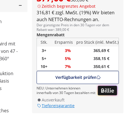
Zeitlich begrenztes Angebot
316,81 € zzgl. MwSt. (19%)
Wir bieten
auch NETTO-Rechnungen an.
h
Der günstigste Preis in den 30 Tagen vor dem
Rabatt war: 389,00 €
Mengenrabatt
Stk.
Ersparnis
pro Stück (inkl. MwSt.)
wird mit
3+
3%
365,69 €
von 47 -
 360°
5+
5%
358,15 €
10+
7%
350,61 €
ruktion
Verfügbarkeit prüfen
Basis
s
NEU: Unternehmen können
innerhalb von 30 Tagen bezahlen mit
Ausverkauft
Tiefpreisgarantie
ches