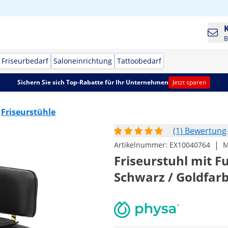
B
Friseurbedarf
Saloneinrichtung
Tattoobedarf
Sichern Sie sich Top-Rabatte für Ihr Unternehmen
Jetzt sparen
Friseurstühle
(1) Bewertung
|
Artikelnummer:
EX10040764
M
Friseurstuhl mit Fu
Schwarz / Goldfar