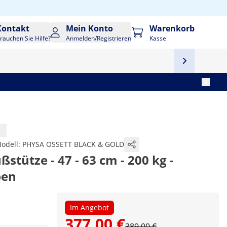
Kontakt
Mein Konto
Warenkorb
rauchen Sie Hilfe?
Anmelden/Registrieren
Kasse
odell:
PHYSA OSSETT BLACK & GOLD
ßstütze - 47 - 63 cm - 200 kg -
ben
Im Angebot
377,00 €
389,00 €