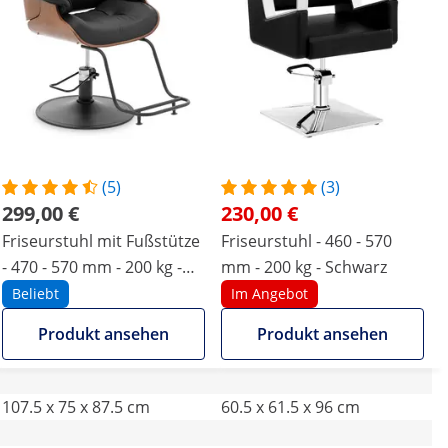
(5)
(3)
299,00 €
230,00 €
Friseurstuhl mit Fußstütze
Friseurstuhl - 460 - 570
- 470 - 570 mm - 200 kg -
mm - 200 kg - Schwarz
Schwarz
Beliebt
Im Angebot
Produkt ansehen
Produkt ansehen
107.5 x 75 x 87.5 cm
60.5 x 61.5 x 96 cm