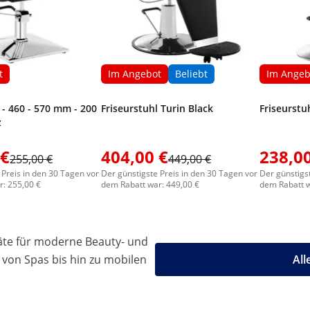
t
Im Angebot
Beliebt
Im Angeb
 - 460 - 570 mm - 200
Friseurstuhl Turin Black
Friseurstu
z
 €
404,00 €
238,00
255,00 €
449,00 €
 Preis in den 30 Tagen vor
Der günstigste Preis in den 30 Tagen vor
Der günstigs
: 255,00 €
dem Rabatt war: 449,00 €
dem Rabatt w
äte für moderne Beauty- und
 von Spas bis hin zu mobilen
All