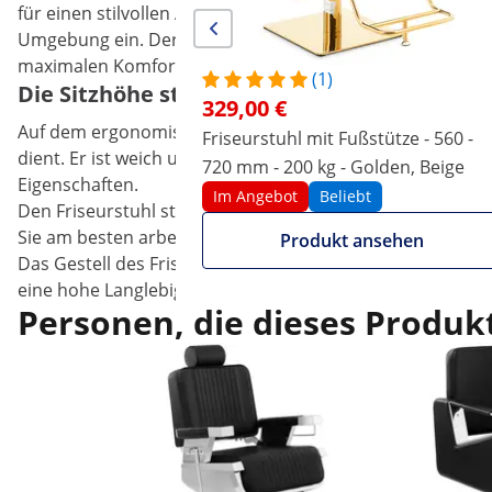
für einen stilvollen Akzent in Ihrem Salon. Das dezente D
Umgebung ein. Der Friseurstuhl mit Fußstütze und gepol
maximalen Komfort begeistern – ob im Friseursalon, im T
(1)
Die Sitzhöhe stimmt im Barberstuhl von ph
329,00 €
Auf dem ergonomischen Friseurstuhl sitzt Ihre Kundscha
Friseurstuhl mit Fußstütze - 560 -
dient. Er ist weich und formbeständig. Den langlebigen 
720 mm - 200 kg - Golden, Beige
Eigenschaften.
Im Angebot
Beliebt
Den Friseurstuhl stellen Sie mühelos mit einer Hydraulik
Sie am besten arbeiten. So erreichen Sie mit wenigen Han
Produkt ansehen
Das Gestell des Friseursessels besteht aus robustem wie e
eine hohe Langlebigkeit. Für zusätzliche Stabilität sorgt
Personen, die dieses Produkt