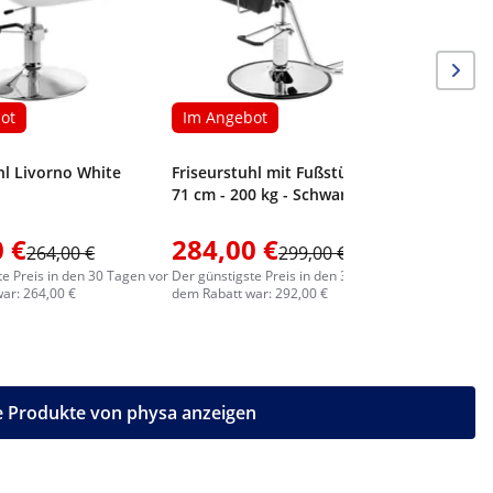
ot
Im Angebot
hl Livorno White
Friseurstuhl mit Fußstütze - 56 -
71 cm - 200 kg - Schwarz, Silbern
 €
284,00 €
246,0
264,00 €
299,00 €
te Preis in den 30 Tagen vor
Der günstigste Preis in den 30 Tagen vor
Der günstig
ar: 264,00 €
dem Rabatt war: 292,00 €
dem Rabatt
e Produkte von physa anzeigen