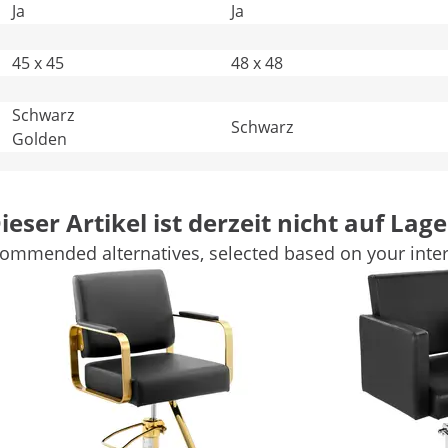
Ja
Ja
45 x 45
48 x 48
Schwarz
Schwarz
Golden
26.6 kg
28.8 kg
Weitere Merkmale vergleichen
ieser Artikel ist derzeit nicht auf Lage
ommended alternatives, selected based on your inter
em Friseurstuhl Ossett Black & Gold
 mit dem Friseurstuhl Ossett Black & Gold und sorgen Sie