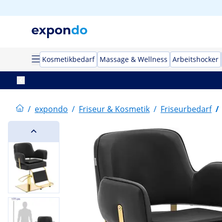
Kosmetikbedarf
Massage & Wellness
Arbeitshocker
/
expondo
/
Friseur & Kosmetik
/
Friseurbedarf
/