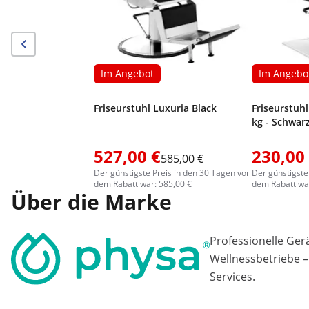
Im Angebot
Im Angebo
Friseurstuhl Luxuria Black
Friseurstuhl
kg - Schwar
527,00 €
230,00
585,00 €
Der günstigste Preis in den 30 Tagen vor
Der günstigste
dem Rabatt war: 585,00 €
dem Rabatt war
Über die Marke
Professionelle Ger
Wellnessbetriebe –
Services.