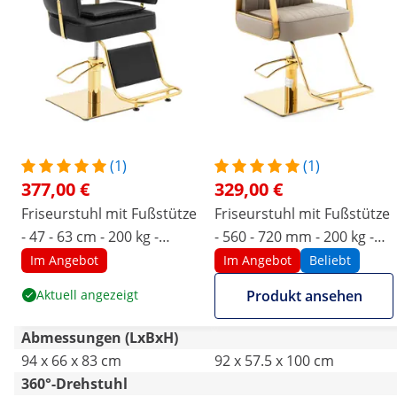
(1)
(1)
377,00 €
329,00 €
Friseurstuhl mit Fußstütze
Friseurstuhl mit Fußstütze
- 47 - 63 cm - 200 kg -
- 560 - 720 mm - 200 kg -
Schwarz / Goldfarben
Golden, Beige
Im Angebot
Im Angebot
Beliebt
Aktuell angezeigt
Produkt ansehen
Abmessungen (LxBxH)
94 x 66 x 83 cm
92 x 57.5 x 100 cm
360°-Drehstuhl