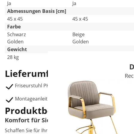
Ja
Ja
Abmessungen Basis [cm]
45 x 45
45 x 45
Farbe
Schwarz
Beige
Golden
Golden
Gewicht
28 kg
29.99 kg
D
Lieferumfang
Rec
Friseurstuhl PHYSA OSSETT BLACK & GOLD
Montageanleitung
Produktbeschreibung
Komfort für Sie und Ihre Kundschaft, mit d
Schaffen Sie für Ihre Kundschaft einen angenehmen Platz