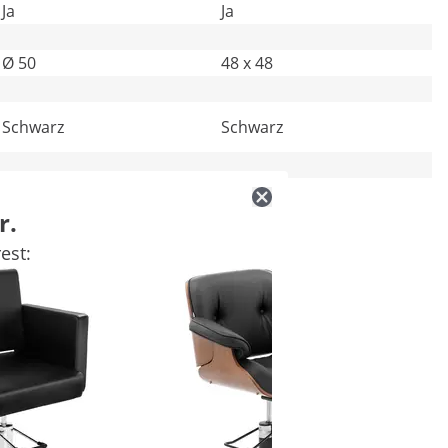
Ja
Ja
Ø 50
48 x 48
Schwarz
Schwarz
28.75 kg
26.5 kg
r.
est: