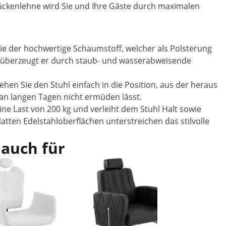
Rückenlehne wird Sie und Ihre Gäste durch maximalen
e der hochwertige Schaumstoff, welcher als Polsterung
us überzeugt er durch staub- und wasserabweisende
hen Sie den Stuhl einfach in die Position, aus der heraus
 an langen Tagen nicht ermüden lässt.
ine Last von 200 kg und verleiht dem Stuhl Halt sowie
atten Edelstahloberflächen unterstreichen das stilvolle
 auch für
Im Ang
Friseurst
65 cm - 2