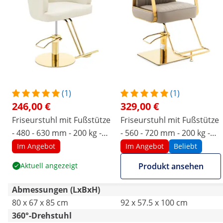
(1)
(1)
246,00 €
329,00 €
Friseurstuhl mit Fußstütze
Friseurstuhl mit Fußstütze
- 480 - 630 mm - 200 kg -
- 560 - 720 mm - 200 kg -
Cremefarben / Golden
Golden, Beige
Im Angebot
Im Angebot
Beliebt
Aktuell angezeigt
Produkt ansehen
Abmessungen (LxBxH)
80 x 67 x 85 cm
92 x 57.5 x 100 cm
360°-Drehstuhl