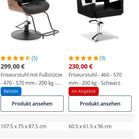
(5)
(3)
299,00 €
230,00 €
Friseurstuhl mit Fußstütze
Friseurstuhl - 460 - 570
- 470 - 570 mm - 200 kg -
mm - 200 kg - Schwarz
Schwarz
Beliebt
Im Angebot
Produkt ansehen
Produkt ansehen
107.5 x 75 x 87.5 cm
60.5 x 61.5 x 96 cm