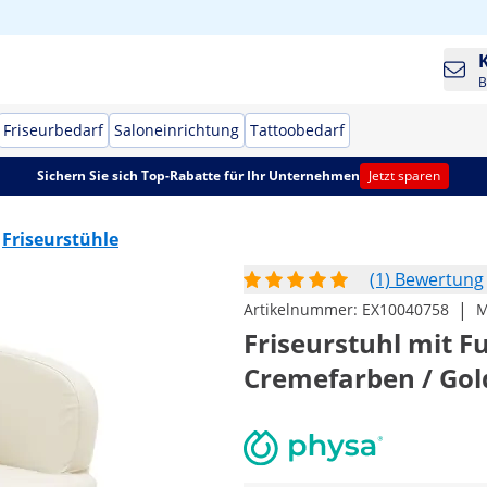
B
Friseurbedarf
Saloneinrichtung
Tattoobedarf
Sichern Sie sich Top-Rabatte für Ihr Unternehmen
Jetzt sparen
Friseurstühle
(1) Bewertung
|
Artikelnummer:
EX10040758
M
Friseurstuhl mit Fu
Cremefarben / Go