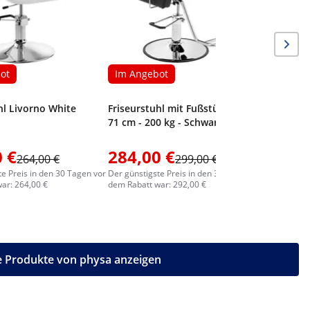
ot
Im Angebot
hl Livorno White
Friseurstuhl mit Fußstütze - 56 -
71 cm - 200 kg - Schwarz, Silbern
 €
284,00 €
246,0
264,00 €
299,00 €
te Preis in den 30 Tagen vor
Der günstigste Preis in den 30 Tagen vor
Der günstig
ar: 264,00 €
dem Rabatt war: 292,00 €
dem Rabatt
e Produkte von physa anzeigen