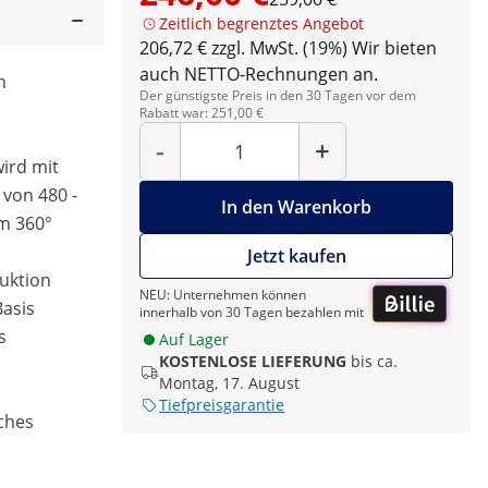
Zeitlich begrenztes Angebot
206,72 € zzgl. MwSt. (19%)
Wir bieten
auch NETTO-Rechnungen an.
h
Der günstigste Preis in den 30 Tagen vor dem
Rabatt war: 251,00 €
Menge
-
+
wird mit
von 480 -
In den Warenkorb
um 360°
Jetzt kaufen
ruktion
NEU: Unternehmen können
Basis
innerhalb von 30 Tagen bezahlen mit
s
Auf Lager
KOSTENLOSE LIEFERUNG
bis ca.
Montag, 17. August
Tiefpreisgarantie
ches