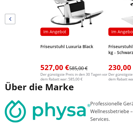
Im Angebot
Im Angebo
Friseurstuhl Luxuria Black
Friseurstuhl
kg - Schwar
527,00 €
230,00
585,00 €
Der günstigste Preis in den 30 Tagen vor
Der günstigste
dem Rabatt war: 585,00 €
dem Rabatt war
Über die Marke
Professionelle Ger
Wellnessbetriebe –
Services.