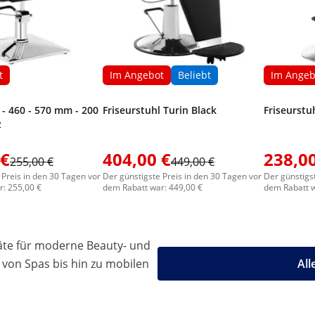
t
Im Angebot
Beliebt
Im Angeb
 - 460 - 570 mm - 200
Friseurstuhl Turin Black
Friseurstu
z
 €
404,00 €
238,00
255,00 €
449,00 €
 Preis in den 30 Tagen vor
Der günstigste Preis in den 30 Tagen vor
Der günstigs
: 255,00 €
dem Rabatt war: 449,00 €
dem Rabatt w
äte für moderne Beauty- und
 von Spas bis hin zu mobilen
All