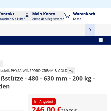
Kontakt
Mein Konto
Warenkorb
rauchen Sie Hilfe?
Anmelden/Registrieren
Kasse
odell:
PHYSA WINSFORD CREAM & GOLD
ßstütze - 480 - 630 mm - 200 kg -
lden
Im Angebot
246,00 €
259,00 €