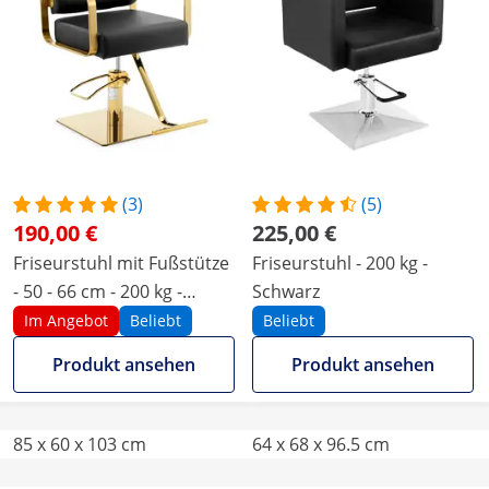
(3)
(5)
190,00 €
225,00 €
Friseurstuhl mit Fußstütze
Friseurstuhl - 200 kg -
- 50 - 66 cm - 200 kg -
Schwarz
Schwarz, Golden
Im Angebot
Beliebt
Beliebt
Produkt ansehen
Produkt ansehen
85 x 60 x 103 cm
64 x 68 x 96.5 cm