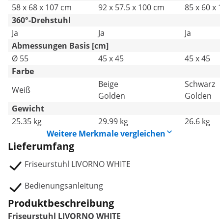
58 x 68 x 107 cm
92 x 57.5 x 100 cm
85 x 60 x
360°-Drehstuhl
Ja
Ja
Ja
Abmessungen Basis [cm]
Ø 55
45 x 45
45 x 45
Farbe
Beige
Schwarz
Weiß
Golden
Golden
Gewicht
25.35 kg
29.99 kg
26.6 kg
Weitere Merkmale vergleichen
Lieferumfang
Friseurstuhl LIVORNO WHITE
Bedienungsanleitung
Produktbeschreibung
Friseurstuhl LIVORNO WHITE