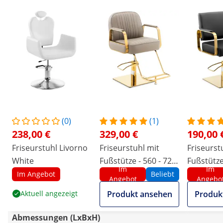
(0)
(1)
238,00 €
329,00 €
190,00 
Friseurstuhl Livorno
Friseurstuhl mit
Friseurst
White
Fußstütze - 560 - 720
Fußstütze 
Im
Im
mm - 200 kg -
cm - 200 k
Im Angebot
Beliebt
Angebot
Angebo
Golden, Beige
Schwarz,
Aktuell angezeigt
Produkt ansehen
Produk
Abmessungen (LxBxH)