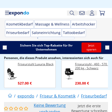
Kosmetikbedarf
Massage & Wellness
Arbeitshocker
Friseurbedarf
Saloneinrichtung
Tattoobedarf
Sichern Sie sich Top-Rabatte für Ihr
Jetzt
Unternehmen
sparen
Personen, die dieses Produkt ansahen, interessierten sich auch für
Friseurstuhl Luxuria Black
Friseurstuhl - 460 - 570 m
200 kg - Schwarz
527,00 €
230,00 €
/
expondo
/
Friseur & Kosmetik
/
Friseurbedarf
/
Keine Bewertung
Jetzt die erste
Bewertung schreiben
vorhanden