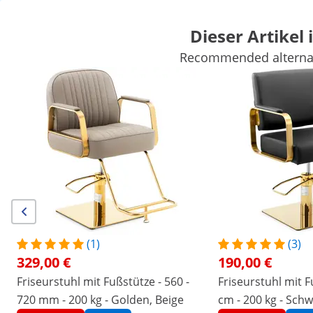
Dieser Artikel 
Recommended alternati
Kosmetikbedarf
Massage & Wellness
Arbeitshocker
Friseurbedarf
Saloneinrichtung
Tattoobedarf
Sichern Sie sich Top-Rabatte für Ihr
Jetzt
Unternehmen
sparen
Personen, die dieses Produkt ansahen, interessierten sich auch für
Friseurstuhl Luxuria Black
Friseurstuhl - 460 - 570 m
200 kg - Schwarz
527,00 €
230,00 €
(1)
(3)
329,00 €
190,00 €
/
expondo
/
Friseur & Kosmetik
/
Friseurbedarf
/
Friseurstuhl mit Fußstütze - 560 -
Friseurstuhl mit F
(2) Bewertungen
720 mm - 200 kg - Golden, Beige
cm - 200 kg - Sch