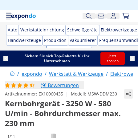
Auto
Werkstatteinrichtung
Schweißgeräte
Elektrowerkzeuge
Handwerkzeuge
Produktion
Vakuumierer
Frequenzumwandl
Sichern Sie sich Top-Rabatte für Ihr
Jetzt
Unternehmen
sparen
/
expondo
/
Werkstatt & Werkzeuge
/
Elektrower
(9) Bewertungen
|
Artikelnummer:
EX10060435
Modell:
MSW-DDM230
Kernbohrgerät - 3250 W - 580
U/min - Bohrdurchmesser max.
230 mm
1/11