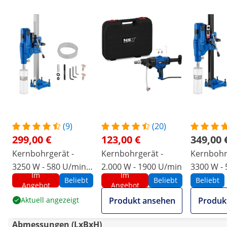
(9)
(20)
299,00 €
123,00 €
349,00 
Kernbohrgerät -
Kernbohrgerät -
Kernbohr
3250 W - 580 U/min -
2.000 W - 1900 U/min
3300 W - 
Im
Im
Bohrdurchmesser
Bohrdur
Beliebt
Beliebt
Beliebt
Angebot
Angebot
max. 230 mm
max. 22
Aktuell angezeigt
Produkt ansehen
Produk
Abmessungen (LxBxH)