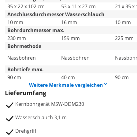
35 x 22 x 102 cm
53 x 11 x 27 cm
21 x 35 x
Anschlussdurchmesser Wasserschlauch
10 mm
16 mm
10 mm
Bohrdurchmesser max.
230 mm
159 mm
225 mm
Bohrmethode
Nassbohren
Nassbohren
Nassboh
Bohrtiefe max.
90 cm
40 cm
90 cm
Weitere Merkmale vergleichen
Lieferumfang
Kernbohrgerät MSW-DDM230
Wasserschlauch 3,1 m
Drehgriff