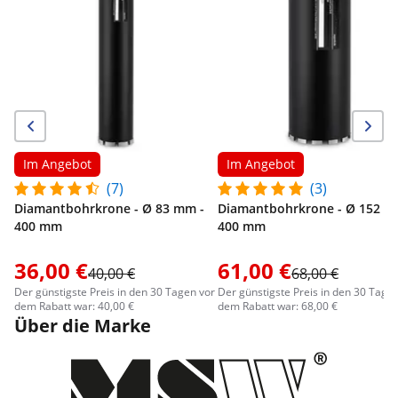
Im Angebot
Im Angebot
(7)
(3)
Diamantbohrkrone - Ø 83 mm -
Diamantbohrkrone - Ø 152 m
400 mm
400 mm
36,00 €
61,00 €
40,00 €
68,00 €
Der günstigste Preis in den 30 Tagen vor
Der günstigste Preis in den 30 Tage
dem Rabatt war: 40,00 €
dem Rabatt war: 68,00 €
Über die Marke