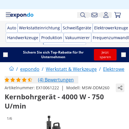
Auto
Werkstatteinrichtung
Schweißgeräte
Elektrowerkzeuge
Handwerkzeuge
Produktion
Vakuumierer
Frequenzumwandl
Sichern Sie sich Top-Rabatte für Ihr
Jetzt
Unternehmen
sparen
/
expondo
/
Werkstatt & Werkzeuge
/
Elektrower
(4) Bewertungen
|
Artikelnummer:
EX10061222
Modell:
MSW-DDM260
Kernbohrgerät - 4000 W - 750
U/min
1/6