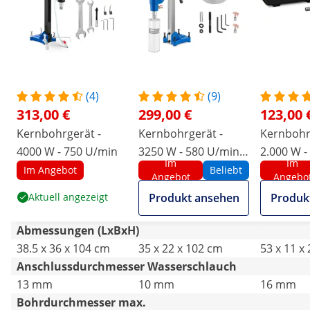
(4)
(9)
313,00 €
299,00 €
123,00 
Kernbohrgerät -
Kernbohrgerät -
Kernbohr
4000 W - 750 U/min
3250 W - 580 U/min -
2.000 W -
Im
Im
Bohrdurchmesser
Im Angebot
Beliebt
Angebot
Angebo
max. 230 mm
Aktuell angezeigt
Produkt ansehen
Produk
Abmessungen (LxBxH)
38.5 x 36 x 104 cm
35 x 22 x 102 cm
53 x 11 x
Anschlussdurchmesser Wasserschlauch
13 mm
10 mm
16 mm
Bohrdurchmesser max.