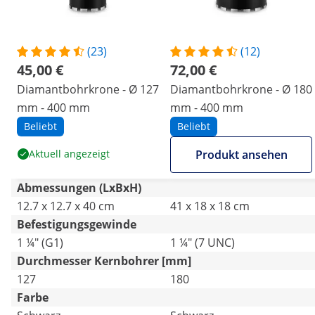
(23)
(12)
45,00 €
72,00 €
Diamantbohrkrone - Ø 127
Diamantbohrkrone - Ø 180
mm - 400 mm
mm - 400 mm
Beliebt
Beliebt
Aktuell angezeigt
Produkt ansehen
Abmessungen (LxBxH)
12.7 x 12.7 x 40 cm
41 x 18 x 18 cm
Befestigungsgewinde
1 ¼" (G1)
1 ¼" (7 UNC)
Durchmesser Kernbohrer [mm]
127
180
Farbe