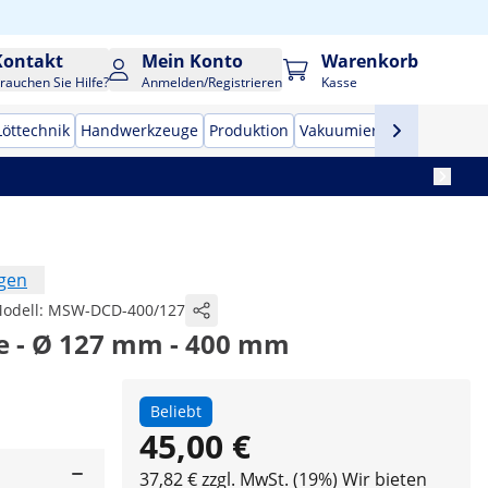
Kontakt
Mein Konto
Warenkorb
rauchen Sie Hilfe?
Anmelden/Registrieren
Kasse
Löttechnik
Handwerkzeuge
Produktion
Vakuumierer
Frequenzu
ngen
odell:
MSW-DCD-400/127
 - Ø 127 mm - 400 mm
Beliebt
45,00 €
37,82 € zzgl. MwSt. (19%)
Wir bieten