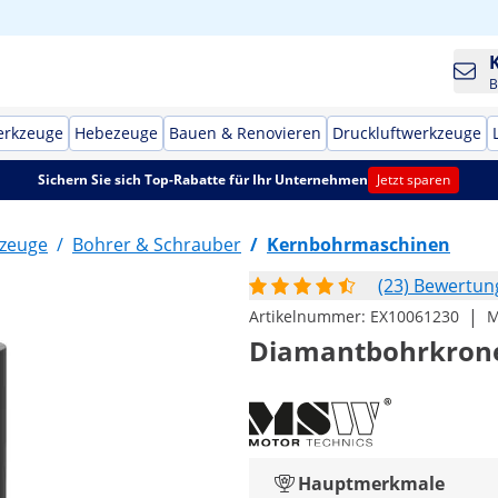
B
erkzeuge
Hebezeuge
Bauen & Renovieren
Druckluftwerkzeuge
Sichern Sie sich Top-Rabatte für Ihr Unternehmen
Jetzt sparen
kzeuge
/
Bohrer & Schrauber
/
Kernbohrmaschinen
(23) Bewertu
|
Artikelnummer:
EX10061230
M
Diamantbohrkrone
Hauptmerkmale