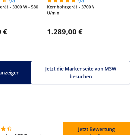
(6)
(6)
rät - 3300 W - 580
Kernbohrgerät - 3700 W - 580
U/min
1.614
 €
1.289,00 €
Der günstig
dem Rabatt
Jetzt die Markenseite von MSW
anzeigen
besuchen
Jetzt Bewertung