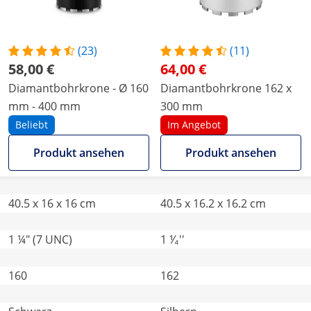
(23)
(11)
58,00 €
64,00 €
Diamantbohrkrone - Ø 160
Diamantbohrkrone 162 x
mm - 400 mm
300 mm
Beliebt
Im Angebot
Produkt ansehen
Produkt ansehen
40.5 x 16 x 16 cm
40.5 x 16.2 x 16.2 cm
1 ¼" (7 UNC)
1 ⅟₄''
160
162