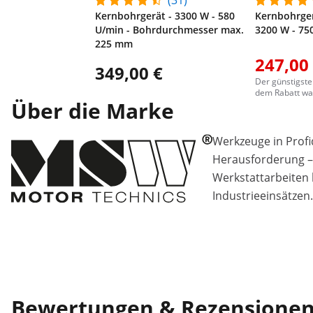
(31)
Kernbohrgerät - 3300 W - 580
Kernbohrger
U/min - Bohrdurchmesser max.
3200 W - 75
225 mm
247,00
349,00 €
Der günstigste
dem Rabatt war
Über die Marke
Werkzeuge in Profiq
Herausforderung –
Werkstattarbeiten 
Industrieeinsätzen.
Bewertungen & Rezensione