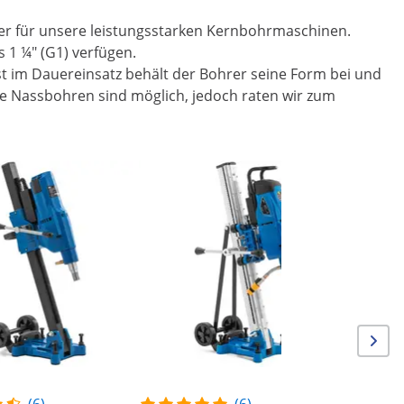
er für unsere leistungsstarken Kernbohrmaschinen.
1 ¼" (G1) verfügen.
st im Dauereinsatz behält der Bohrer seine Form bei und
e Nassbohren sind möglich, jedoch raten wir zum
Im Ang
Kernbohr
3700 W - 
Bohrdur