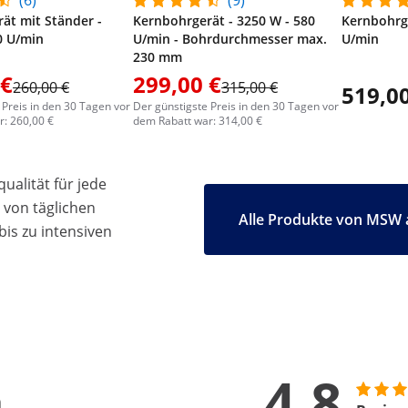
(6)
(9)
ät mit Ständer -
Kernbohrgerät - 3250 W - 580
Kernbohrge
0 U/min
U/min - Bohrdurchmesser max.
U/min
230 mm
 €
299,00 €
260,00 €
315,00 €
519,00
 Preis in den 30 Tagen vor
Der günstigste Preis in den 30 Tagen vor
: 260,00 €
dem Rabatt war: 314,00 €
ualität für jede
 von täglichen
Alle Produkte von MSW 
bis zu intensiven
4.8
n