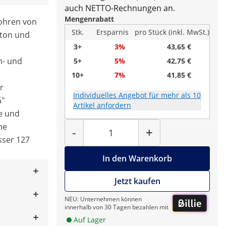
auch NETTO-Rechnungen an.
Mengenrabatt
Bohren von
Stk.
Ersparnis
pro Stück (inkl. MwSt.)
eton und
3+
3%
43,65 €
n- und
5+
5%
42,75 €
10+
7%
41,85 €
r
Individuelles Angebot für mehr als 10
¼"
Artikel anfordern
e und
Menge
ne
-
+
ser 127
In den Warenkorb
Jetzt kaufen
NEU: Unternehmen können
innerhalb von 30 Tagen bezahlen mit
Auf Lager