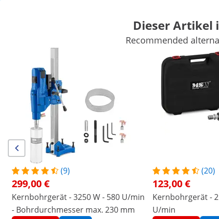
Dieser Artikel 
Recommended alternati
Auto
Werkstatteinrichtung
Schweißgeräte
Elektrowerkzeuge
Handwerkzeuge
Produktion
Vakuumierer
Frequenzumwandl
Sichern Sie sich Top-Rabatte für Ihr
Jetzt
Unternehmen
sparen
/
expondo
/
Werkstatt & Werkzeuge
/
Elektrower
Keine Bewertung
Jetzt die erste
Bewertung schreiben
vorhanden
|
Artikelnummer:
EX10061224
Modell:
MSW-DDM300
(9)
(20)
Kernbohrgerät - 2800 W - 500/950
299,00 €
123,00 €
U/min
Kernbohrgerät - 3250 W - 580 U/min
Kernbohrgerät - 2
- Bohrdurchmesser max. 230 mm
U/min
1/6