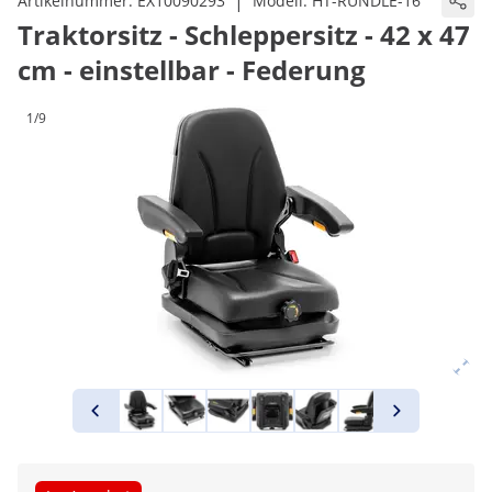
|
Artikelnummer:
EX10090293
Modell:
HT-RUNDLE-16
Traktorsitz - Schleppersitz - 42 x 47
cm - einstellbar - Federung
1/9