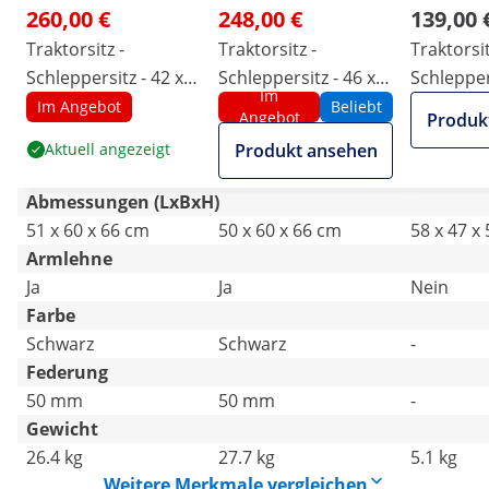
260,00 €
248,00 €
139,00 
Traktorsitz -
Traktorsitz -
Traktorsit
Schleppersitz - 42 x
Schleppersitz - 46 x
Schleppers
Im
47 cm - einstellbar -
46 cm - einstellbar -
41 cm
Im Angebot
Beliebt
Angebot
Produk
Federung
Federung
Aktuell angezeigt
Produkt ansehen
Abmessungen (LxBxH)
51 x 60 x 66 cm
50 x 60 x 66 cm
58 x 47 x
Armlehne
Ja
Ja
Nein
Farbe
Schwarz
Schwarz
-
Federung
50 mm
50 mm
-
Gewicht
26.4 kg
27.7 kg
5.1 kg
Weitere Merkmale vergleichen