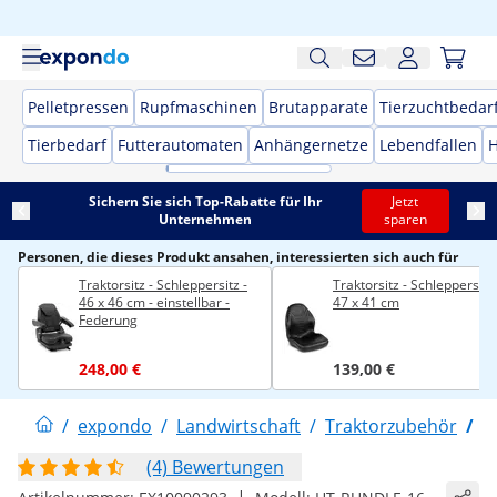
Pelletpressen
Rupfmaschinen
Brutapparate
Tierzuchtbedar
Tierbedarf
Futterautomaten
Anhängernetze
Lebendfallen
H
Sichern Sie sich Top-Rabatte für Ihr
Jetzt
Unternehmen
sparen
Personen, die dieses Produkt ansahen, interessierten sich auch für
Traktorsitz - Schleppersitz -
Traktorsitz - Schleppersitz 
46 x 46 cm - einstellbar -
47 x 41 cm
Federung
248,00 €
139,00 €
/
expondo
/
Landwirtschaft
/
Traktorzubehör
/
T
(4) Bewertungen