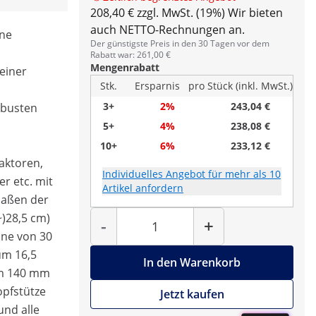
208,40 € zzgl. MwSt. (19%)
Wir bieten
auch NETTO-Rechnungen an.
ine
Der günstigste Preis in den 30 Tagen vor dem
Rabatt war: 261,00 €
Mengenrabatt
 einer
Stk.
Ersparnis
pro Stück (inkl. MwSt.)
3+
2%
243,04 €
obusten
5+
4%
238,08 €
10+
6%
233,12 €
raktoren,
Individuelles Angebot für mehr als 10
r etc. mit
Artikel anfordern
aßen der
Menge
~)28,5 cm)
-
+
hne von 30
 um 16,5
In den Warenkorb
um 140 mm
opfstütze
Jetzt kaufen
und alle