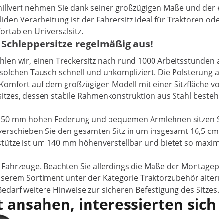
hillvert nehmen Sie dank seiner großzügigen Maße und der 
liden Verarbeitung ist der Fahrersitz ideal für Traktoren 
rtablen Universalsitz.
 Schleppersitze regelmäßig aus!
len wir, einen Treckersitz nach rund 1000 Arbeitsstunden 
n solchen Tausch schnell und unkompliziert. Die Polsterung
 Komfort auf dem großzügigen Modell mit einer Sitzfläche vo
sitzes, dessen stabile Rahmenkonstruktion aus Stahl besteht
ner 50 mm hohen Federung und bequemen Armlehnen sitzen Si
verschieben Sie den gesamten Sitz in um insgesamt 16,5 cm
pfstütze ist um 140 mm höhenverstellbar und bietet so maxi
er Fahrzeuge. Beachten Sie allerdings die Maße der Montagep
serem Sortiment unter der Kategorie Traktorzubehör alterna
 Bedarf weitere Hinweise zur sicheren Befestigung des Sitzes.
 ansahen, interessierten sich