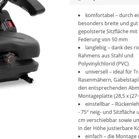
komfortabel – durch e
besonders breite und gut
gepolsterte Sitzfläche mit
Federung von 50 mm
langlebig – dank des r
Rahmens aus Stahl und
Polyvinylchlorid (PVC)
universell – ideal für T
Rasenmähern, Gabelstaple
den entsprechenden Abm
Montageplatte (28,5 x (27
einstellbar – Rückenle
- 75° neig- und Sitzfläche
cm verschiebbar sowie 
in der Höhe justierbare K
einfach – die Montage 