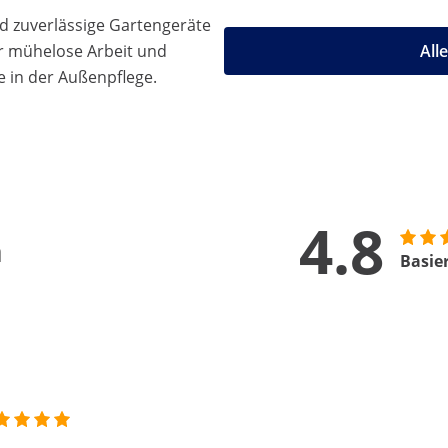
d zuverlässige Gartengeräte
r mühelose Arbeit und
All
e in der Außenpflege.
4.8
n
Basie