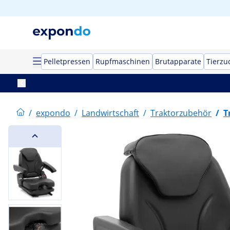
Pelletpressen
Rupfmaschinen
Brutapparate
Tierzu
/
expondo
/
Landwirtschaft
/
Traktorzubehör
/
T