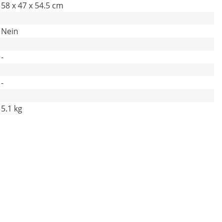
58 x 47 x 54.5 cm
Nein
-
-
5.1 kg