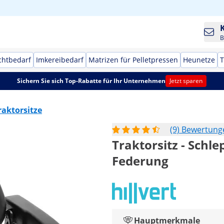
B
chtbedarf
Imkereibedarf
Matrizen für Pelletpressen
Heunetze
T
Sichern Sie sich Top-Rabatte für Ihr Unternehmen
Jetzt sparen
raktorsitze
(9) Bewertung
Traktorsitz - Schlep
Federung
Hauptmerkmale