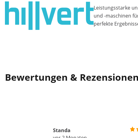
Leistungsstarke un
und -maschinen fü
perfekte Ergebniss
Bewertungen & Rezensione
Standa
vor 2 Monaten