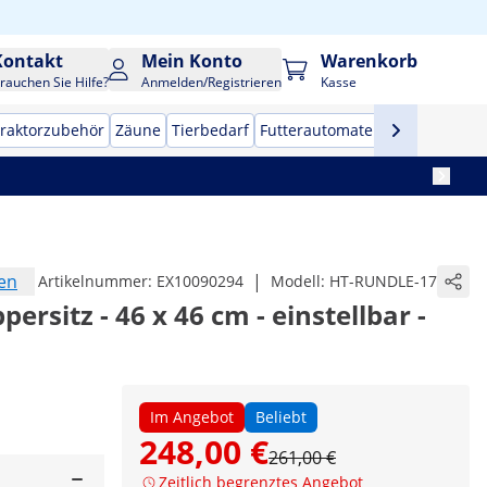
Kontakt
Mein Konto
Warenkorb
rauchen Sie Hilfe?
Anmelden/Registrieren
Kasse
raktorzubehör
Zäune
Tierbedarf
Futterautomaten
Anhängerne
en
|
Artikelnummer:
EX10090294
Modell:
HT-RUNDLE-17
persitz - 46 x 46 cm - einstellbar -
Im Angebot
Beliebt
248,00 €
261,00 €
Zeitlich begrenztes Angebot