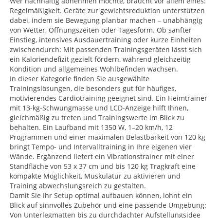
Wer nachhaltig abnehmen möchte, braucht vor allem eines:
Regelmäßigkeit. Geräte zur gewichtsreduktion unterstützen
dabei, indem sie Bewegung planbar machen – unabhängig
von Wetter, Öffnungszeiten oder Tagesform. Ob sanfter
Einstieg, intensives Ausdauertraining oder kurze Einheiten
zwischendurch: Mit passenden Trainingsgeräten lässt sich
ein Kaloriendefizit gezielt fördern, während gleichzeitig
Kondition und allgemeines Wohlbefinden wachsen.
In dieser Kategorie finden Sie ausgewählte
Trainingslösungen, die besonders gut für häufiges,
motivierendes Cardiotraining geeignet sind. Ein Heimtrainer
mit 13-kg-Schwungmasse und LCD-Anzeige hilft Ihnen,
gleichmäßig zu treten und Trainingswerte im Blick zu
behalten. Ein Laufband mit 1350 W, 1–20 km/h, 12
Programmen und einer maximalen Belastbarkeit von 120 kg
bringt Tempo- und Intervalltraining in Ihre eigenen vier
Wände. Ergänzend liefert ein Vibrationstrainer mit einer
Standfläche von 53 x 37 cm und bis 120 kg Tragkraft eine
kompakte Möglichkeit, Muskulatur zu aktivieren und
Training abwechslungsreich zu gestalten.
Damit Sie Ihr Setup optimal aufbauen können, lohnt ein
Blick auf sinnvolles Zubehör und eine passende Umgebung:
Von Unterlegmatten bis zu durchdachter Aufstellungsidee