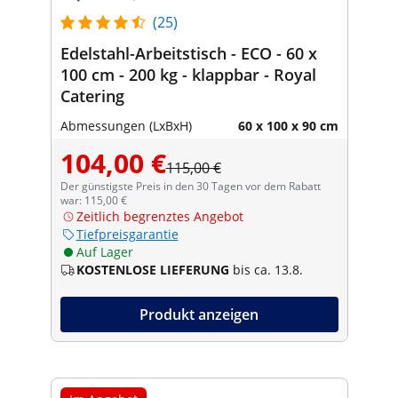
(25)
Edelstahl-Arbeitstisch - ECO - 60 x
100 cm - 200 kg - klappbar - Royal
Catering
Abmessungen (LxBxH)
60 x 100 x 90 cm
104,00 €
115,00 €
Der günstigste Preis in den 30 Tagen vor dem Rabatt
war: 115,00 €
Zeitlich begrenztes Angebot
Tiefpreisgarantie
Auf Lager
KOSTENLOSE LIEFERUNG
bis ca. 13.8.
Produkt anzeigen