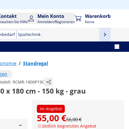
Kontakt
Mein Konto
Warenkorb
rauchen Sie Hilfe?
Anmelden/Registrieren
Kasse
eibedarf
Spültechnik
tronomie
/
Standregal
ngen
odell:
RCMR-1800P19C
90 x 180 cm - 150 kg - grau
Im Angebot
55,00 €
56,00 €
Zeitlich begrenztes Angebot