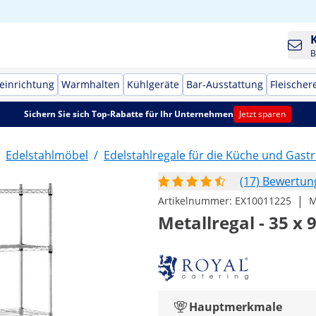
B
einrichtung
Warmhalten
Kühlgeräte
Bar-Ausstattung
Fleischer
Sichern Sie sich Top-Rabatte für Ihr Unternehmen
Jetzt sparen
Edelstahlmöbel
/
Edelstahlregale für die Küche und Gas
(17) Bewertu
|
Artikelnummer:
EX10011225
M
Metallregal - 35 x 
Hauptmerkmale