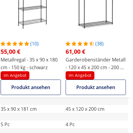
(10)
(38)
55,00 €
61,00 €
Metallregal - 35 x 90 x 180
Garderobenständer Metall
cm - 150 kg - schwarz
- 120 x 45 x 200 cm - 200 kg
- schwarz
Im Angebot
Im Angebot
Produkt ansehen
Produkt ansehen
35 x 90 x 181 cm
45 x 120 x 200 cm
5 Pc
4 Pc