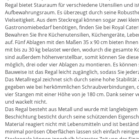
Regal bietet Stauraum für verschiedene Utensilien und i
Aufbewahrungsraum. Es überzeugt durch seine Robusthei
Vielseitigkeit. Aus dem Steckregal können sogar zwei klei
Gastronomiebedarf benötigen, finden Sie bei Royal Cater
Bewahren Sie Ihre Küchenutensilien, Küchengeräte, Lebe
auf. Fünf Ablagen mit den Maßen 35 x 90 cm bieten Ihnen
mit bis zu 30 kg belastet werden, wodurch die gesamte Ko
sind außerdem höhenverstellbar, somit können Sie diese 
möglich, drei oder vier Ablagen zu montieren. Es können 
Bauweise ist das Regal leicht zugänglich, sodass Sie jede
Das Metallregal zeichnet sich durch seine hohe Stabilität 
gegeben wie bei herkömmlichen Schraubverbindungen, die 
vier Stangen mit einer Höhe von je 180 cm. Dank seiner 
und wackelt nicht.
Das Regal besteht aus Metall und wurde mit langlebigem
Beschichtung besticht durch seine schützenden Eigensc
Material reagiert nicht mit Lebensmitteln und ist bestän
minimal porösen Oberflächen lassen sich einfach reinigen