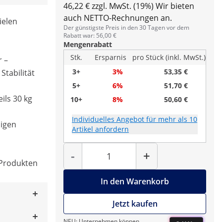
46,22 € zzgl. MwSt. (19%)
Wir bieten
auch NETTO-Rechnungen an.
ielen
Der günstigste Preis in den 30 Tagen vor dem
Rabatt war: 56,00 €
Mengenrabatt
Stk.
Ersparnis
pro Stück (inkl. MwSt.)
 –
3+
3%
53,35 €
Stabilität
5+
6%
51,70 €
ils 30 kg
10+
8%
50,60 €
Individuelles Angebot für mehr als 10
nigen
Artikel anfordern
Menge
-
+
 Produkten
In den Warenkorb
Jetzt kaufen
NEU: Unternehmen können