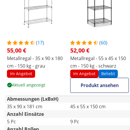
(17)
(60)
55,00 €
52,00 €
Metallregal - 35 x 90 x 180
Metallregal - 55 x 45 x 150
cm - 150 kg - grau
cm - 150 kg - schwarz
Im Angebot
Im Angebot
Beliebt
Aktuell angezeigt
Produkt ansehen
Abmessungen (LxBxH)
35 x 90 x 181 cm
45 x 55 x 150 cm
Anzahl Einsätze
5 Pc
9 Pc
Anzahl Rollen