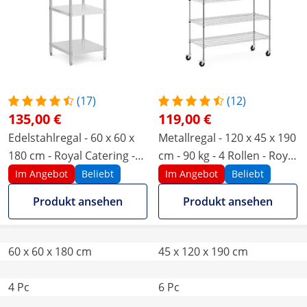
(17)
(12)
135,00 €
119,00 €
Edelstahlregal - 60 x 60 x
Metallregal - 120 x 45 x 190
180 cm - Royal Catering -
cm - 90 kg - 4 Rollen - Royal
200 kg
Catering
Im Angebot
Beliebt
Im Angebot
Beliebt
Produkt ansehen
Produkt ansehen
60 x 60 x 180 cm
45 x 120 x 190 cm
4 Pc
6 Pc