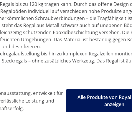
gals bis zu 120 kg tragen kann. Durch das offene Design de
Regalböden individuell auf verschieden hohe Produkte ang
i herkömmlichen Schraubverbindungen – die Tragfähigkeit is
 steht das Regal aus Metall schwarz auch auf unebenen Böde
gleichzeitig schützenden Epoxidbeschichtung versehen. Di
ch feuchten Umgebungen. Das Material ist beständig gegen K
 und desinfizieren.
zelregalaufstellung bis hin zu komplexen Regalzeilen monti
 Steckregals – ohne zusätzliches Werkzeug. Das Regal ist ä
ausstattung, entwickelt für
Alle Produkte von Royal
 verlässliche Leistung und
anzeigen
äftserfolg.