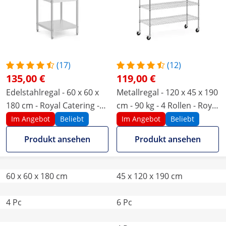
(17)
(12)
135,00 €
119,00 €
Edelstahlregal - 60 x 60 x
Metallregal - 120 x 45 x 190
180 cm - Royal Catering -
cm - 90 kg - 4 Rollen - Royal
200 kg
Catering
Im Angebot
Beliebt
Im Angebot
Beliebt
Produkt ansehen
Produkt ansehen
60 x 60 x 180 cm
45 x 120 x 190 cm
4 Pc
6 Pc