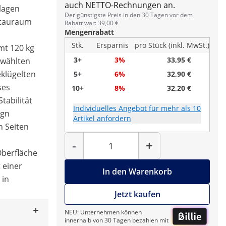
auch NETTO-Rechnungen an.
lagen
Der günstigste Preis in den 30 Tagen vor dem
 Stauraum
Rabatt war: 39,00 €
Mengenrabatt
Stk.
Ersparnis
pro Stück (inkl. MwSt.)
mt 120 kg
3+
3%
33,95 €
ewählten
eklügelten
5+
6%
32,90 €
ses
10+
8%
32,20 €
tabilität
Individuelles Angebot für mehr als 10
ign
Artikel anfordern
n Seiten
Menge
-
+
Oberfläche
 einer
In den Warenkorb
 in
Jetzt kaufen
NEU: Unternehmen können
innerhalb von 30 Tagen bezahlen mit