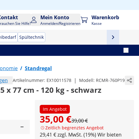
Kontakt
Mein Konto
Warenkorb
rauchen Sie Hilfe?
Anmelden/Registrieren
Kasse
eibedarf
Spültechnik
tronomie
/
Standregal
ngen
|
Artikelnummer:
EX10011578
Modell:
RCMR-760P19
35 x 77 cm - 120 kg - schwarz
Im Angebot
35,00 €
39,00 €
Zeitlich begrenztes Angebot
29,41 € zzgl. MwSt. (19%)
Wir bieten