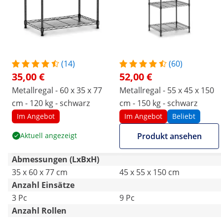
(14)
(60)
35,00 €
52,00 €
Metallregal - 60 x 35 x 77
Metallregal - 55 x 45 x 150
cm - 120 kg - schwarz
cm - 150 kg - schwarz
Im Angebot
Im Angebot
Beliebt
Aktuell angezeigt
Produkt ansehen
Abmessungen (LxBxH)
35 x 60 x 77 cm
45 x 55 x 150 cm
Anzahl Einsätze
3 Pc
9 Pc
Anzahl Rollen