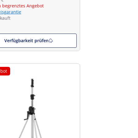
 €
ch begrenztes Angebot
eisgarantie
kauft
Verfügbarkeit prüfen
bot