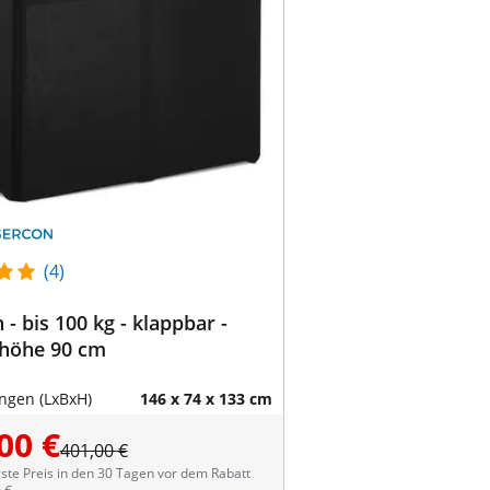
(4)
 - bis 100 kg - klappbar -
shöhe 90 cm
gen (LxBxH)
146 x 74 x 133 cm
00 €
401,00 €
ste Preis in den 30 Tagen vor dem Rabatt