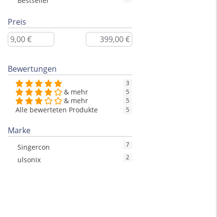
Bestseller
Preis
Bewertungen
3
& mehr
5
& mehr
5
Alle bewerteten Produkte
5
Marke
7
Singercon
2
ulsonix