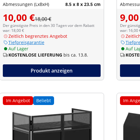
Abmessungen (LxBxH)
8.5 x 8 x 23.5 cm
Abmessun
10,00 €
9,00
18,00 €
Der günstigste Preis in den 30 Tagen vor dem Rabatt
Der günstig
war: 18,00 €
war: 16,00 
Zeitlich begrenztes Angebot
Zeitli
Tiefpreisgarantie
Tiefpr
Auf Lager
Auf La
KOSTENLOSE LIEFERUNG
bis ca. 13.8.
KOSTE
Produkt anzeigen
Im Angebot
Beliebt
Im Ange