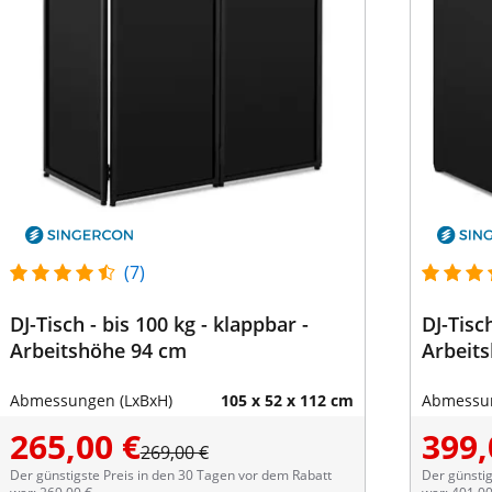
(7)
DJ-Tisch - bis 100 kg - klappbar -
DJ-Tisch
Arbeitshöhe 94 cm
Arbeit
Abmessungen (LxBxH)
105 x 52 x 112 cm
Abmessun
265,00 €
399,
269,00 €
Der günstigste Preis in den 30 Tagen vor dem Rabatt
Der günstig