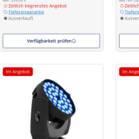
war: 269,00 €
war: 401,00
Zeitlich begrenztes Angebot
Zeitli
Tiefpreisgarantie
Tiefpr
Ausverkauft
Ausver
Verfügbarkeit prüfen
Im Angebot
Im Ange