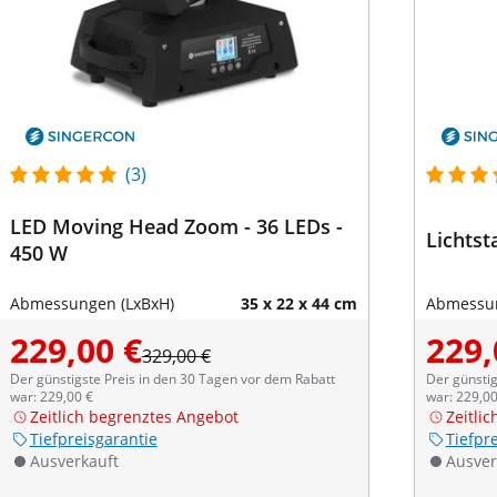
(3)
LED Moving Head Zoom - 36 LEDs -
Lichtsta
450 W
Abmessungen (LxBxH)
35 x 22 x 44 cm
Abmessun
229,00 €
229,
329,00 €
Der günstigste Preis in den 30 Tagen vor dem Rabatt
Der günstig
war: 229,00 €
war: 229,00
Zeitlich begrenztes Angebot
Zeitli
Tiefpreisgarantie
Tiefpr
Ausverkauft
Ausver