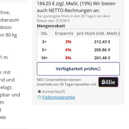
184,03 € zzgl. MwSt. (19%)
Wir bieten
auch NETTO-Rechnungen an.
ühne,
Der günstigste Preis in den 30 Tagen vor dem
Proberaum
Rabatt war: 219,00 €
Mengenrabatt
uktion
Stk.
Ersparnis
pro Stück (inkl. MwSt.)
on 80 kg
3+
3%
212,43 €
5+
6%
205,86 €
,1 m
10+
8%
201,48 €
Verfügbarkeit prüfen
r mit
and und
NEU: Unternehmen können
innerhalb von 30 Tagen bezahlen mit
elags
Ausverkauft
ppbar und
Tiefpreisgarantie
em
t
wie