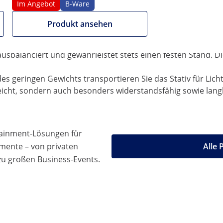
von Scheinwerfern oder Stroboskopen mit einem
Im Angebot
B-Ware
Produkt ansehen
sikstudio aus der Eventtechnik von Singercon
mmschrauben auf eine Höhe von 1,9 - 4,1 m fixierbar. Das 
usbalanciert und gewährleistet stets einen festen Stand. 
des geringen Gewichts transportieren Sie das Stativ für Li
eicht, sondern auch besonders widerstandsfähig sowie langl
tainment-Lösungen für
mente – von privaten
Alle 
 zu großen Business-Events.