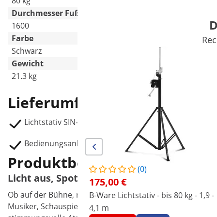
80 kg
Durchmesser Fuß (ausgeklappt) [mm]
D
1600
Farbe
Rec
Schwarz
Gewicht
21.3 kg
Lieferumfang
Lichtstativ SIN-LS-120
Bedienungsanleitung
Produktbeschreibung
(0)
Licht aus, Spot an! Mit dem höhenverstellb
175,00 €
Ob auf der Bühne, neben der DJ-Kanzel, im Partykeller od
B-Ware Lichtstativ - bis 80 kg - 1,9 -
Musiker, Schauspieler oder die Tanzfläche ins rechte Li
4,1 m