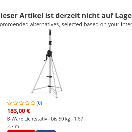
80 kg
ieser Artikel ist derzeit nicht auf Lage
1600
ommended alternatives, selected based on your inter
Schwarz
21.3 kg
Weitere Merkmale vergleichen
(0)
aren Lichtstativ von Singercon
183,00 €
er Theater: Mit dem Lichtstativ von Singercon rücken Sie
B-Ware Lichtstativ - bis 50 kg - 1,67 -
cht. Die mobile Bühnenbeleuchtung garantiert immer eine
3,7 m