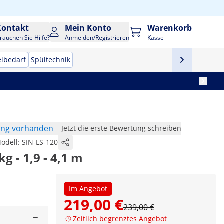
Kontakt
Mein Konto
Warenkorb
rauchen Sie Hilfe?
Anmelden/Registrieren
Kasse
eibedarf
Spültechnik
ung vorhanden
Jetzt die erste Bewertung schreiben
odell:
SIN-LS-120
kg - 1,9 - 4,1 m
Im Angebot
219,00 €
239,00 €
Zeitlich begrenztes Angebot