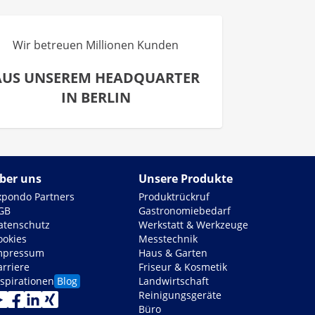
Wir betreuen Millionen Kunden
AUS UNSEREM HEADQUARTER
IN BERLIN
ber uns
Unsere Produkte
xpondo Partners
Produktrückruf
GB
Gastronomiebedarf
atenschutz
Werkstatt & Werkzeuge
ookies
Messtechnik
mpressum
Haus & Garten
arriere
Friseur & Kosmetik
nspirationen
Blog
Landwirtschaft
Reinigungsgeräte
Büro