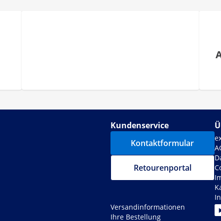
Kundenservice
Ü
e
Kontaktformular
A
D
Retourenportal
C
I
K
I
Versandinformationen
Ihre Bestellung