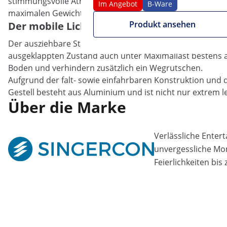
stimmungsvolle Atmosphäre bei perfekter Ausrichtung 
Im Angebot
B-Ware
maximalen Gewicht von 80 kg.
Produkt ansehen
Der mobile Lichtständer für Club, Bar & Mu
Der ausziehbare Ständer des Leuchtenstativs ist mit Kle
ausgeklappten Zustand auch unter Maximallast bestens a
Boden und verhindern zusätzlich ein Wegrutschen.
Aufgrund der falt- sowie einfahrbaren Konstruktion und 
Gestell besteht aus Aluminium und ist nicht nur extrem l
Über die Marke
Verlässliche Enter
unvergessliche Mo
Feierlichkeiten bis