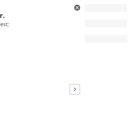
50 kg
r.
1700
est:
Silbern
12.8 kg