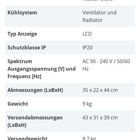
Kühlsystem
Ventilator und
Radiator
Typ Anzeige
LCD
Schutzklasse IP
IP20
Spektrum
AC 90 - 240 V / 50/60
Ausgangsspannung [V] und
Hz
Frequenz [Hz]
Abmessungen (LxBxH)
35 x 22 x 44 cm
Gewicht
9 kg
Versandabmessungen
43 x 31 x 39 cm
(LxBxH)
Versandgewicht
8.7 kg