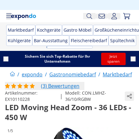
Marktbedarf
Kochgeräte
Gastro Möbel
Großkücheneinricht
Kühlgeräte
Bar-Ausstattung
Fleischereibedarf
Spültechnik
Sichern Sie sich Top-Rabatte für Ihr
Jetzt
Unternehmen
sparen
/
expondo
/
Gastronomiebedarf
/
Marktbedarf
/
(3) Bewertungen
Artikelnummer:
Modell:
CON.LMHZ-
|
EX10110228
36/10/RGBW
LED Moving Head Zoom - 36 LEDs -
450 W
1/5