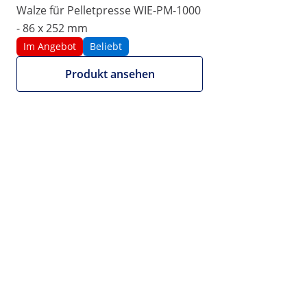
Walze für Pelletpresse WIE-PM-1000
|
Artikelnummer:
EX10280150
Modell:
WIE-PMA-21
- 86 x 252 mm
Walze für Pelletpresse WIE-PM-
Im Angebot
Beliebt
2000 - 100 x 286 mm
Produkt ansehen
1/4