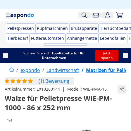
Pelletpressen
Rupfmaschinen
Brutapparate
Tierzuchtbedar
Tierbedarf
Futterautomaten
Anhängernetze
Lebendfallen
H
Sichern Sie sich Top-Rabatte für Ihr
Jetzt
Unternehmen
sparen
/
expondo
/
Landwirtschaft
/
Matrizen für Pelle
(1) Bewertung
|
Artikelnummer:
EX10280144
Modell:
WIE-PMA-15
Walze für Pelletpresse WIE-PM-
1000 - 86 x 252 mm
1/4