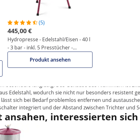
 800 kg Kernobst in nur einer Stunde
(5)
ield können große Mengen an Obst ohne Kraftaufwand
445,00 €
uswahl der für selbsthergestellte Säfte notwendigen
Hydropresse - Edelstahl/Eisen - 40 l
nseres Shops.
- 3 bar - inkl. 5 Presstücher -
cht nur mit seinen technischen Daten
Wiesenfield
Produkt ansehen
Leistung von 1.500 W und 2.800 U/min. Mit diesen Werten un
 zerkleinern. Mit der Nutzung dieses Gerätes müssen viele
, Aprikose, Zwetschge, Pflaume, Mirabelle usw.) sollte hing
m besonders langlebig. Das Gehäuse aus Aluminium ist zwar 
us Edelstahl, wodurch sie nicht nur besonders resistent g
t lässt sich bei Bedarf problemlos entfernen und austausc
sschalter integriert und der Abstand zwischen Trichter und
 ansahen, interessierten sich