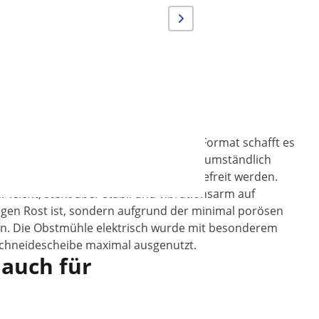
d dank seines Einfülltrichters im XXL-Format schafft es
 Obstsorten vor dem Mosten nicht mehr umständlich
egen vor der Verarbeitung von Kernen befreit werden.
leicht, steht aber stabil und vibrationsarm auf
egen Rost ist, sondern aufgrund der minimal porösen
hen. Die Obstmühle elektrisch wurde mit besonderem
 Schneidescheibe maximal ausgenutzt.
 auch für