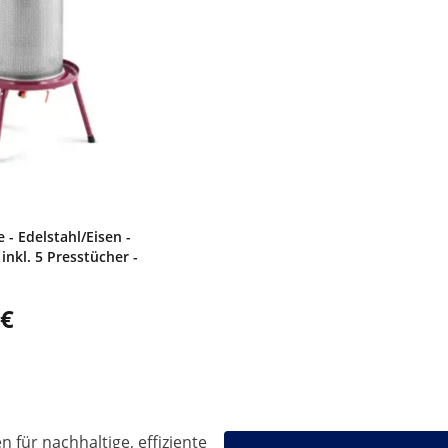
- Edelstahl/Eisen -
- inkl. 5 Presstücher -
 €
 für nachhaltige, effiziente