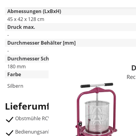
Abmessungen (LxBxH)
45 x 42 x 128 cm
Druck max.
-
Durchmesser Behälter [mm]
-
Durchmesser Scheibe
D
180 mm
Farbe
Rec
Silbern
Lieferumfang
Obstmühle RCWP-1500S
Bedienungsanleitung