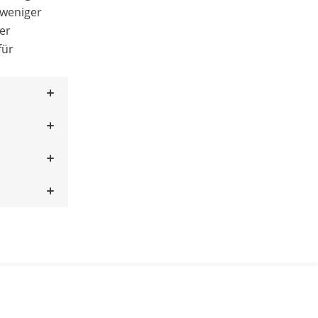
 weniger
ter
für