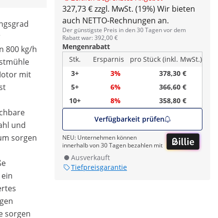
327,73 € zzgl. MwSt. (19%)
Wir bieten
auch NETTO-Rechnungen an.
ungsgrad
Der günstigste Preis in den 30 Tagen vor dem
r
Rabatt war: 392,00 €
Mengenrabatt
n 800 kg/h
Stk.
Ersparnis
pro Stück (inkl. MwSt.)
bstmühle
3+
3%
378,30 €
Motor mit
st
5+
6%
366,60 €
10+
8%
358,80 €
schbare
Verfügbarkeit prüfen
ahl und
um sorgen
NEU: Unternehmen können
innerhalb von 30 Tagen bezahlen mit
Ausverkauft
ße
Tiefpreisgarantie
 ein
ertes
ngen
e sorgen