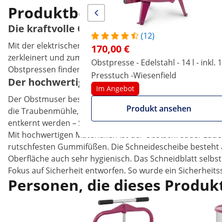
Produktbeschreibung
Die kraftvolle Obstmühle zerkleinert bis zu
(12)
Mit der elektrischen Obstmühle RCWP-1500S vonWiesenf
170,00 €
zerkleinert und zum Entsaften vorbereitet werden. Eine A
Obstpresse - Edelstahl - 14 l - inkl. 1
Obstpressen finden Sie in der Kategorie Küchengeräte u
Presstuch -Wiesenfield
Der hochwertige Obsthäcksler überzeugt ni
Im Angebot
Der Obstmuser besitzt einen kraftvollen Motor mit einer 
Produkt ansehen
die Traubenmühle, bis zu 800 kg Obst in einer Stunde zu
entkernt werden – Steinobst (Pfirsich, Kirsche, Nektarine
Mit hochwertigen Materialien ist der Obstschredder zude
rutschfesten Gummifüßen. Die Schneidescheibe besteht a
Oberfläche auch sehr hygienisch. Das Schneidblatt selbs
Fokus auf Sicherheit entworfen. So wurde ein Sicherheit
Personen, die dieses Produkt