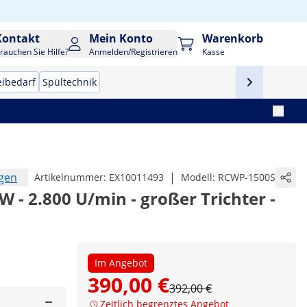
Kontakt
Mein Konto
Warenkorb
rauchen Sie Hilfe?
Anmelden/Registrieren
Kasse
eibedarf
Spültechnik
ngen
|
Artikelnummer:
EX10011493
Modell:
RCWP-1500S
W - 2.800 U/min - großer Trichter -
Im Angebot
390,00 €
392,00 €
Zeitlich begrenztes Angebot