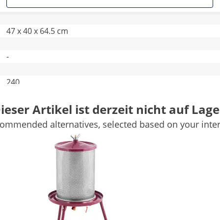
47 x 40 x 64.5 cm
-
240
ieser Artikel ist derzeit nicht auf Lage
-
ommended alternatives, selected based on your inter
Rot
Silbern
Weitere Merkmale vergleichen