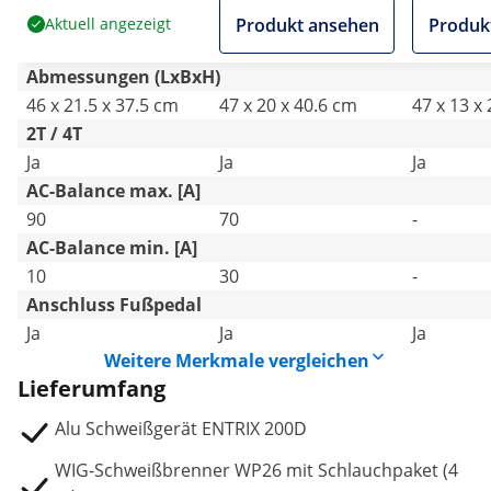
Alu-Schweißen
Alu-Schweißen
Puls
Aktuell angezeigt
Produkt ansehen
Produk
Abmessungen (LxBxH)
46 x 21.5 x 37.5 cm
47 x 20 x 40.6 cm
47 x 13 x
2T / 4T
Ja
Ja
Ja
AC-Balance max. [A]
90
70
-
AC-Balance min. [A]
10
30
-
Anschluss Fußpedal
Ja
Ja
Ja
Weitere Merkmale vergleichen
Lieferumfang
Alu Schweißgerät ENTRIX 200D
WIG-Schweißbrenner WP26 mit Schlauchpaket (4