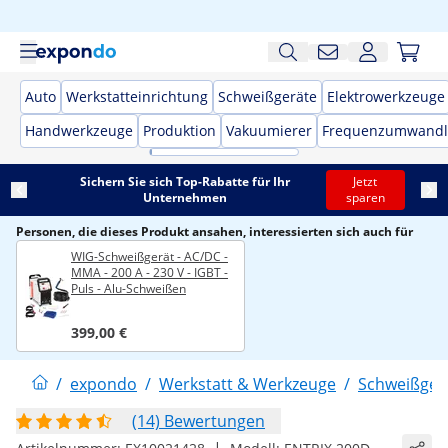
Auto
Werkstatteinrichtung
Schweißgeräte
Elektrowerkzeuge
Handwerkzeuge
Produktion
Vakuumierer
Frequenzumwandl
Sichern Sie sich Top-Rabatte für Ihr
Jetzt
Unternehmen
sparen
Personen, die dieses Produkt ansahen, interessierten sich auch für
WIG-Schweißgerät - AC/DC -
MMA - 200 A - 230 V - IGBT -
Puls - Alu-Schweißen
399,00 €
/
expondo
/
Werkstatt & Werkzeuge
/
Schweißger
(14) Bewertungen