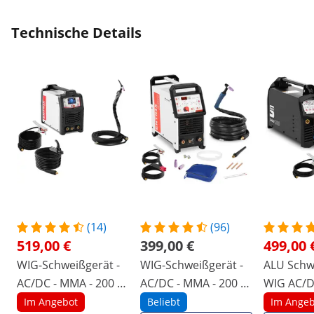
Technische Details
(14)
(96)
519,00 €
399,00 €
499,00 
WIG-Schweißgerät -
WIG-Schweißgerät -
ALU Schw
AC/DC - MMA - 200 A
AC/DC - MMA - 200 A
WIG AC/DC
- 230 V - IGBT - Puls -
- 230 V - IGBT - Puls -
Digital - 
Im Angebot
Beliebt
Im Angeb