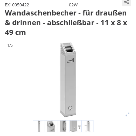
|
EX10050422
02W
Wandaschenbecher - für draußen
& drinnen - abschließbar - 11 x 8 x
49 cm
1/5