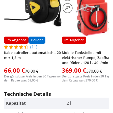
Im Angebot
Beliebt
Im Angebot
(11)
Kabelaufroller - automatisch - 20
Mobile Tankstelle - mit
m + 1,5 m
elektrischer Pumpe, Zapfhah
und Räder - 120 l - 40 l/min
66,00 €
369,00 €
70,00 €
370,00 €
Der günstigste Preis in den 30 Tagen vor
Der günstigste Preis in den 30 Tage
dem Rabatt war: 69,00 €
dem Rabatt war: 370,00 €
Technische Details
Kapazität
2 l