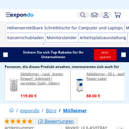
Höhenverstellbare Schreibtische für Computer und Laptops
M
Kassenschubladen
Monitorständer
Arbeitsplatzausstattung
Sichern Sie sich Top-Rabatte für Ihr
Jetzt
Unternehmen
sparen
Personen, die dieses Produkt ansahen, interessierten sich auch für
Abfalleimer - rund - breiter
Abfalleimer - 60 L - weiß -
Einwurf - Edelstahl /
Papier-Label
verzinkter Stahl - Silbern
119,00 €
88,00 €
/
expondo
/
Büro
/
Mülleimer
(2) Bewertungen
Artikelnummer:
Modell:
ULX-ASHTRAY