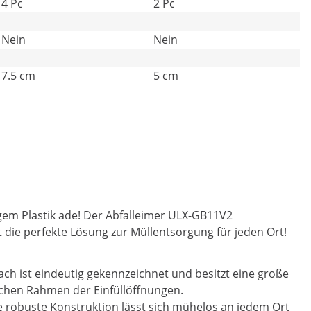
4 Pc
2 Pc
Nein
Nein
7.5 cm
5 cm
igem Plastik ade! Der Abfalleimer ULX-GB11V2
t die perfekte Lösung zur Müllentsorgung für jeden Ort!
ach ist eindeutig gekennzeichnet und besitzt eine große
blichen Rahmen der Einfüllöffnungen.
Die robuste Konstruktion lässt sich mühelos an jedem Ort