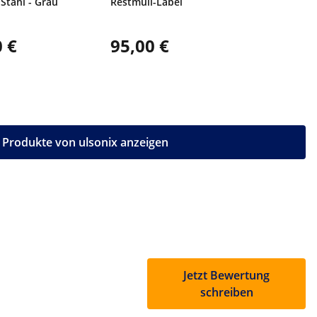
 Stahl - Grau
Restmüll-Label
 €
95,00 €
e Produkte von ulsonix anzeigen
Jetzt Bewertung
schreiben