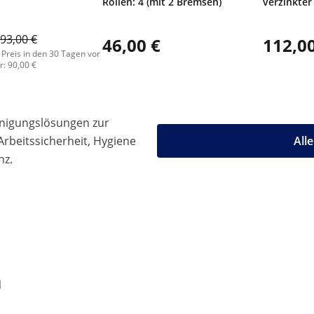
Rollen: 4 (mit 2 Bremsen)
verzinkter
93,00 €
46,00 €
112,00
 Preis in den 30 Tagen vor
: 90,00 €
einigungslösungen zur
rbeitssicherheit, Hygiene
All
nz.
n