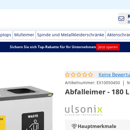
B
aptops
Mülleimer
Spinde und Metallkleiderschränke
Aktenschrä
Sichern Sie sich Top-Rabatte für Ihr Unternehmen
Jetzt sparen
Keine Bewert
|
Artikelnummer:
EX10050450
M
Abfalleimer - 180 L
Hauptmerkmale