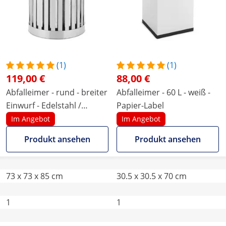
(1)
(1)
119,00 €
88,00 €
Abfalleimer - rund - breiter
Abfalleimer - 60 L - weiß -
Einwurf - Edelstahl /
Papier-Label
verzinkter Stahl - Silbern
Im Angebot
Im Angebot
Produkt ansehen
Produkt ansehen
73 x 73 x 85 cm
30.5 x 30.5 x 70 cm
1
1