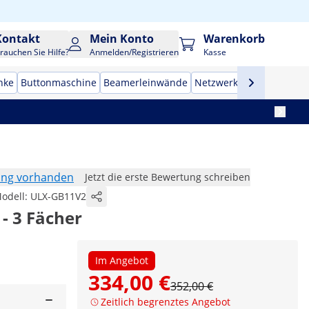
Kontakt
Mein Konto
Warenkorb
rauchen Sie Hilfe?
Anmelden/Registrieren
Kasse
nke
Buttonmaschine
Beamerleinwände
Netzwerkschränke
Tres
ung vorhanden
Jetzt die erste Bewertung schreiben
odell:
ULX-GB11V2
 - 3 Fächer
Im Angebot
334,00 €
352,00 €
Zeitlich begrenztes Angebot