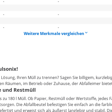
-
-
-
-
-
-
Weitere Merkmale vergleichen
lsonix!
 Lösung, Ihren Müll zu trennen? Sagen Sie billigem, kurzleb
ichen Räumen, im Betrieb oder Zuhause, der Abfalleimer biete
e und Restmüll
zu 180 l Müll. Ob Papier, Restmüll oder Wertstoffe, jedes F
ntsorgen. Die Abfallbeutel befestigen Sie einfach an die far
efertigt und erweist sich als äußerst langlebig und stabil. 