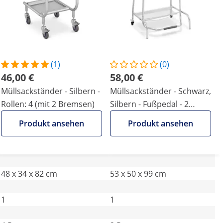
(1)
(0)
46,00 €
58,00 €
Müllsackständer - Silbern -
Müllsackständer - Schwarz,
Rollen: 4 (mit 2 Bremsen)
Silbern - Fußpedal - 2
Lenkrollen mit Bremsen
Produkt ansehen
Produkt ansehen
48 x 34 x 82 cm
53 x 50 x 99 cm
1
1