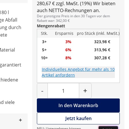
280,67 € zzgl. MwSt. (19%)
Wir bieten
auch NETTO-Rechnungen an.
180 l
Der günstigste Preis in den 30 Tagen vor dem
e Abfall
Rabatt war: 342,00 €
Mengenrabatt
nung durch
Stk.
Ersparnis
pro Stück (inkl. MwSt.)
tete
3+
3%
323,98 €
aterial
5+
6%
313,96 €
10+
8%
307,28 €
arantiert
Individuelles Angebot für mehr als 10
Artikel anfordern
schiedene
Menge
-
+
d viele
In den Warenkorb
Jetzt kaufen
NEU: Unternehmen können