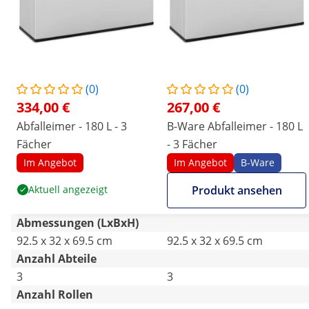
(0)
(0)
334,00 €
267,00 €
Abfalleimer - 180 L - 3
B-Ware Abfalleimer - 180 L
Fächer
- 3 Fächer
Im Angebot
Im Angebot
B-Ware
Aktuell angezeigt
Produkt ansehen
Abmessungen (LxBxH)
92.5 x 32 x 69.5 cm
92.5 x 32 x 69.5 cm
Anzahl Abteile
3
3
Anzahl Rollen