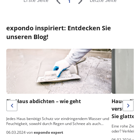
Erste Seite
Letzte Seite
1
expondo inspiriert: Entdecken Sie
unseren Blog!
Ein Haus abdichten – wie geht
Hauen Sie n
das?
verstreich
Sie glatte
Jedes Haus benötigt Schutz vor eindringendem Wasser und
Feuchtigkeit, sowohl durch Regen und Schnee als auch…
Eine rohe Ziegel
oder? Verkleide
06.03.2024 von
expondo expert
06.02.2024 von