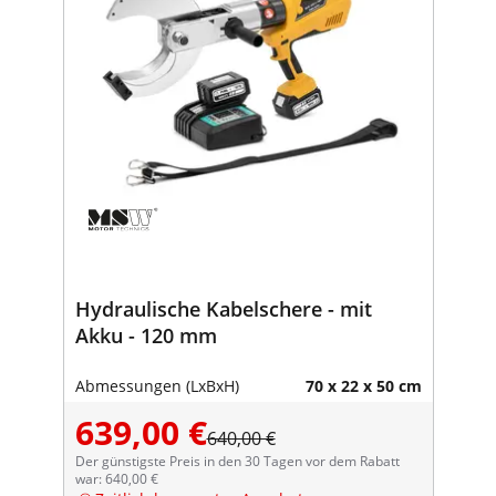
Hydraulische Kabelschere - mit
Akku - 120 mm
Abmessungen (LxBxH)
70 x 22 x 50 cm
639,00 €
640,00 €
Der günstigste Preis in den 30 Tagen vor dem Rabatt
war: 640,00 €