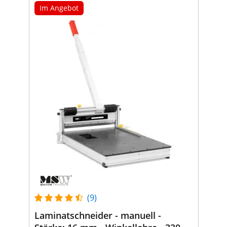
Im Angebot
(9)
Laminatschneider - manuell -