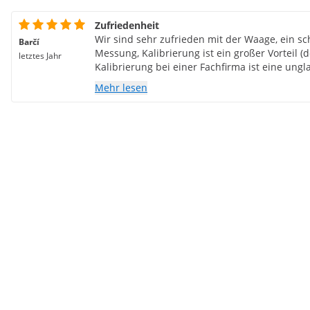
Zufriedenheit
Wir sind sehr zufrieden mit der Waage, ein sc
Barčí
Messung, Kalibrierung ist ein großer Vorteil (d
letztes Jahr
Kalibrierung bei einer Fachfirma ist eine ungl
Geldverschwendung), sie hat bei uns eine Woc
Mehr lesen
plötzlichem Umschalten durchgehalten auf u
ausreichend ist.