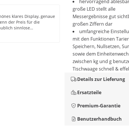
hervorragend ablesbar
große LED stellt alle
Messergebnisse gut sichtb
hönes klares Display, genaue
enn der Preis für die
großen Ziffern dar
aublich sinnlose
umfangreiche Einstell
he im Betrieb mit
mit den Funktionen Tarier
nd verwenden, was
Speichern, Nullsetzen, S
sowie dem Einheitenwech
zwischen kg und g benutze
Tischwaage schnell & effe
Details zur Lieferung
Ersatzteile
Premium-Garantie
Benutzerhandbuch