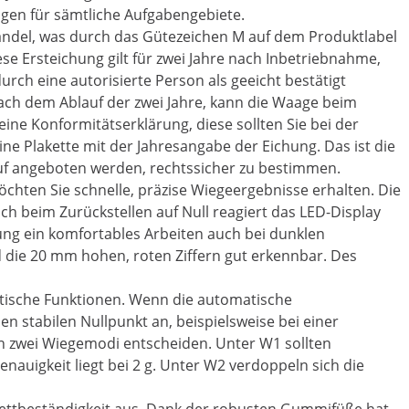
agen für sämtliche Aufgabengebiete.
ndel, was durch das Gütezeichen M auf dem Produktlabel
Diese Ersteichung gilt für zwei Jahre nach Inbetriebnahme,
rch eine autorisierte Person als geeicht bestätigt
ach dem Ablauf der zwei Jahre, kann die Waage beim
ine Konformitätserklärung, diese sollten Sie bei der
ne Plakette mit der Jahresangabe der Eichung. Das ist die
uf angeboten werden, rechtssicher zu bestimmen.
hten Sie schnelle, präzise Wiegeergebnisse erhalten. Die
uch beim Zurückstellen auf Null reagiert das LED-Display
ung ein komfortables Arbeiten auch bei dunklen
nd die 20 mm hohen, roten Ziffern gut erkennbar. Des
ktische Funktionen. Wenn die automatische
en stabilen Nullpunkt an, beispielsweise bei einer
 zwei Wiegemodi entscheiden. Unter W1 sollten
auigkeit liegt bei 2 g. Unter W2 verdoppeln sich die