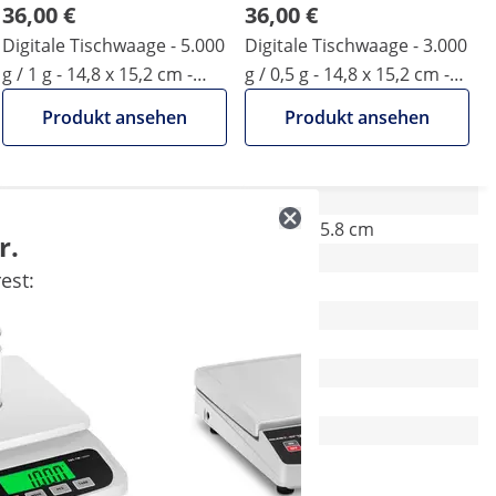
36,00 €
36,00 €
Digitale Tischwaage - 5.000
Digitale Tischwaage - 3.000
g / 1 g - 14,8 x 15,2 cm -
g / 0,5 g - 14,8 x 15,2 cm -
LCD
LCD
Produkt ansehen
Produkt ansehen
22 x 15 x 5.8 cm
22 x 15 x 5.8 cm
r.
est:
1 g
0.5 g
-
-
LCD
LCD
Ja
Ja