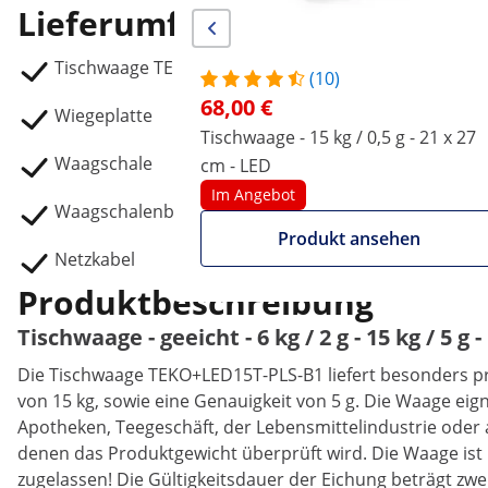
Lieferumfang
Tischwaage TEKO+LED15T-PLS-B1
(10)
68,00 €
Wiegeplatte
Tischwaage - 15 kg / 0,5 g - 21 x 27
Waagschale
cm - LED
Im Angebot
Waagschalenbefestigung
Produkt ansehen
Netzkabel
Produktbeschreibung
Tischwaage - geeicht - 6 kg / 2 g - 15 kg / 5 g 
Die Tischwaage TEKO+LED15T-PLS-B1 liefert besonders pr
von 15 kg, sowie eine Genauigkeit von 5 g. Die Waage eign
Apotheken, Teegeschäft, der Lebensmittelindustrie oder
denen das Produktgewicht überprüft wird. Die Waage ist b
zugelassen! Die Gültigkeitsdauer der Eichung beträgt zw