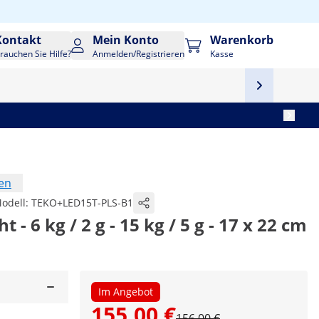
Kontakt
Mein Konto
Warenkorb
rauchen Sie Hilfe?
Anmelden/Registrieren
Kasse
en
odell:
TEKO+LED15T-PLS-B1
 - 6 kg / 2 g - 15 kg / 5 g - 17 x 22 cm
Im Angebot
155,00 €
156,00 €