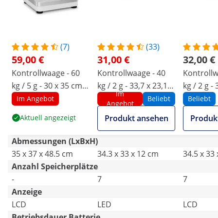
(7)
(33)
59,00 €
31,00 €
32,00 €
Kontrollwaage - 60
Kontrollwaage - 40
Kontrollw
kg / 5 g - 30 x 35 cm -
kg / 2 g - 33,7 x 23,1
kg / 2 g - 
Im
6 LCD-Hochanzeige
cm - 6 LED
cm - 6 LC
Im Angebot
Beliebt
Beliebt
Angebot
Aktuell angezeigt
Produkt ansehen
Produk
Abmessungen (LxBxH)
35 x 37 x 48.5 cm
34.3 x 33 x 12 cm
34.5 x 33
Anzahl Speicherplätze
-
7
7
Anzeige
LCD
LED
LCD
Betriebsdauer Batterie