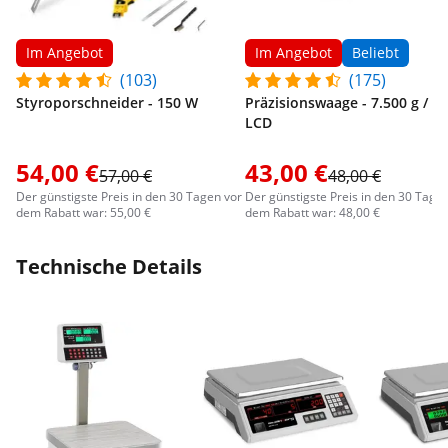
Im Angebot
Im Angebot
Beliebt
(103)
(175)
Styroporschneider - 150 W
Präzisionswaage - 7.500 g / 0,3
LCD
54,00 €
43,00 €
57,00 €
48,00 €
Der günstigste Preis in den 30 Tagen vor
Der günstigste Preis in den 30 Tage
dem Rabatt war: 55,00 €
dem Rabatt war: 48,00 €
Technische Details