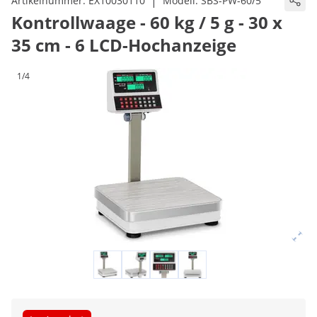
|
Artikelnummer:
EX10030110
Modell:
SBS-PW-60/5
Kontrollwaage - 60 kg / 5 g - 30 x
35 cm - 6 LCD-Hochanzeige
1/4