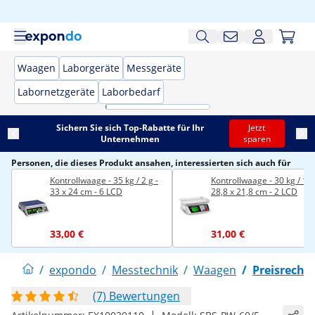
Waagen
Laborgeräte
Messgeräte
Labornetzgeräte
Laborbedarf
Sichern Sie sich Top-Rabatte für Ihr
Jetzt
Unternehmen
sparen
Personen, die dieses Produkt ansahen, interessierten sich auch für
Kontrollwaage - 35 kg / 2 g -
Kontrollwaage - 30 kg / 1 g
33 x 24 cm - 6 LCD
28,8 x 21,8 cm - 2 LCD
33,00 €
31,00 €
/
expondo
/
Messtechnik
/
Waagen
/
Preisrech
(7) Bewertungen