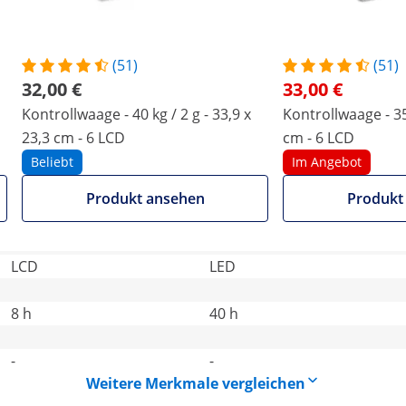
Kontrollwaage - 40 kg / 2 g
Kontrollwaage - 35 kg / 2 g
- 33,9 x 23,3 cm - 6 LCD
- 33 x 24 cm - 6 LCD
(51)
(51)
Beliebt
Im Angebot
32,00 €
33,00 €
Produkt ansehen
Produkt ansehen
Kontrollwaage - 40 kg / 2 g - 33,9 x
Kontrollwaage - 35 
23,3 cm - 6 LCD
cm - 6 LCD
Beliebt
Im Angebot
34.5 x 33 x 11.5 cm
11.4 x 33.2 x 34.2 cm
Produkt ansehen
Produkt
7
-
LCD
LED
8 h
40 h
-
-
Weitere Merkmale vergleichen