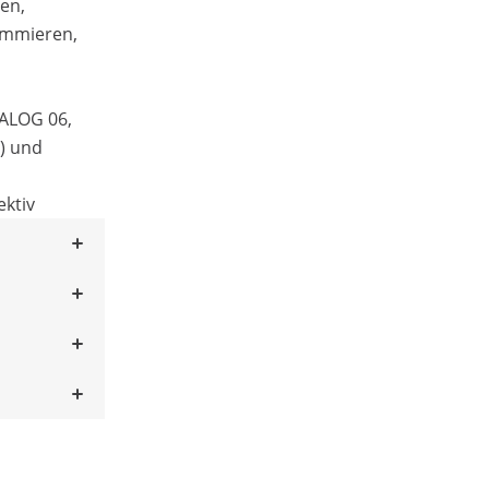
en,
Summieren,
IALOG 06,
) und
ektiv