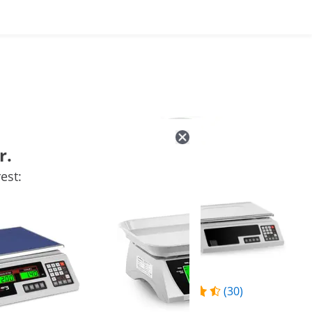
r.
est:
(16)
(30)
31,00 €
47,00 €