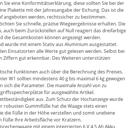
Sie eine Konformitätserklärung, diese sollten Sie bei der
ne Plakette mit der Jahresangabe der Eichung. Das ist die
uf angeboten werden, rechtssicher zu bestimmen.
hten Sie schnelle, präzise Wiegeergebnisse erhalten. Die
, auch beim Zurückstellen auf Null reagiert das dreifarbige
und die Gesamtkosten können angezeigt werden.
d wurde mit einem Stativ aus Aluminium ausgestattet.
n Einsatzorten alle Werte gut gelesen werden. Selbst bei
n Ziffern gut erkennbar. Des Weiteren unterstützen
tische Funktionen auch über die Berechnung des Preises.
ter W1 sollten mindestens 40 g bis maximal 6 kg gewogen
ln sich die Parameter. Die maximale Anzahl von zu
griffsspeicherplätze für ausgewählte Artikel.
 Fettbeständigkeit aus. Zum Schutz der Hochanzeige wurde
er robusten Gummifüße hat die Waage stets einen
ie die Füße in der Höhe verstellen und somit unebene
Füße Ihre Arbeitsfläche vor Kratzern.
isrechenwaage mit einem integrierten 6 V 4,5 Ah Akku