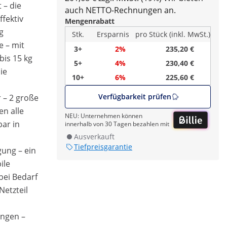
 – die
auch NETTO-Rechnungen an.
fektiv
Mengenrabatt
g
Stk.
Ersparnis
pro Stück (inkl. MwSt.)
e – mit
3+
2%
235,20 €
bis 15 kg
5+
4%
230,40 €
ie
10+
6%
225,60 €
Verfügbarkeit prüfen
 – 2 große
en alle
NEU: Unternehmen können
ar in
innerhalb von 30 Tagen bezahlen mit
Ausverkauft
Tiefpreisgarantie
ung – ein
ile
bei Bedarf
Netzteil
ungen –