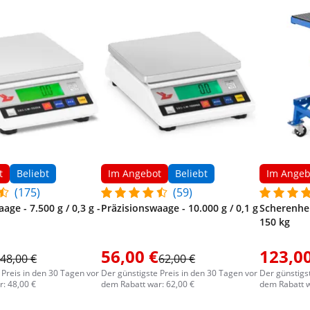
t
Beliebt
Im Angebot
Beliebt
Im Angeb
(175)
(59)
age - 7.500 g / 0,3 g -
Präzisionswaage - 10.000 g / 0,1 g
Scherenhe
150 kg
56,00 €
123,00
48,00 €
62,00 €
 Preis in den 30 Tagen vor
Der günstigste Preis in den 30 Tagen vor
Der günstigs
: 48,00 €
dem Rabatt war: 62,00 €
dem Rabatt w