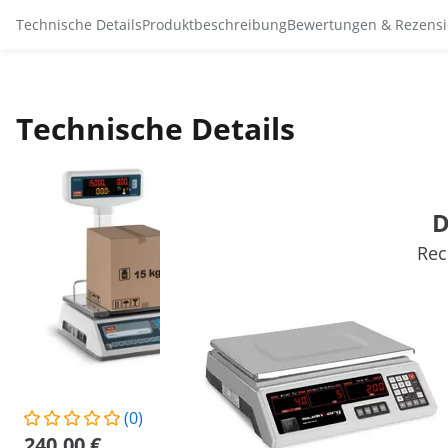
Technische Details
Produktbeschreibung
Bewertungen & Rezens
Technische Details
D
Rec
(0)
(33)
240,00 €
31,00 €