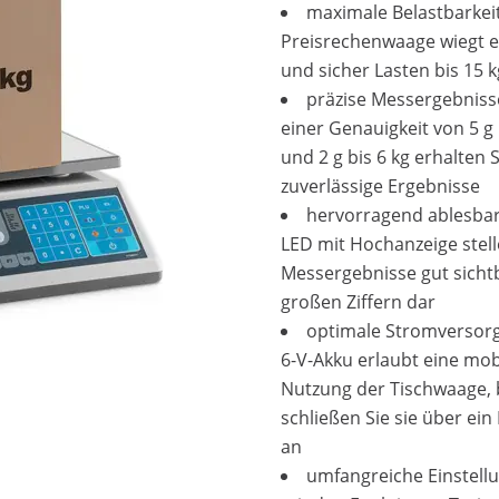
maximale Belastbarkeit
Preisrechenwaage wiegt ef
und sicher Lasten bis 15 k
präzise Messergebniss
einer Genauigkeit von 5 g 
und 2 g bis 6 kg erhalten S
zuverlässige Ergebnisse
hervorragend ablesbar
LED mit Hochanzeige stell
Messergebnisse gut sichtb
großen Ziffern dar
optimale Stromversorg
6-V-Akku erlaubt eine mob
Nutzung der Tischwaage, 
schließen Sie sie über ein 
an
umfangreiche Einstell