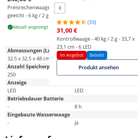
Preisrechenwaage -
Kontrollwaage - 40 kg / 2 g
geeicht - 6 kg / 2 g - 15 kg /
- 33,7 x 23,1 cm - 6 LED
(33)
5 g - 23 x 30 cm - 2 LED-
Im Angebot
Beliebt
Aktuell angezeigt
31,00 €
Hochanzeige
Produkt ansehen
Kontrollwaage - 40 kg / 2 g - 33,7 x
23,1 cm - 6 LED
Abmessungen (LxBxH)
Im Angebot
Beliebt
32.5 x 32.5 x 48 cm
34.3 x 33 x 12 cm
Anzahl Speicherplätze
Produkt ansehen
250
7
Anzeige
LED
LED
Betriebsdauer Batterie
-
8 h
Eingebaute Wasserwaage
-
Ja