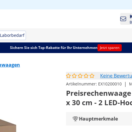
B
Laborbedarf
Sichern Sie sich Top-Rabatte für Ihr Unternehmen
Jetzt sparen
enwaagen
Keine Bewert
|
Artikelnummer:
EX10200010
M
Preisrechenwaage - g
x 30 cm - 2 LED-Ho
Hauptmerkmale