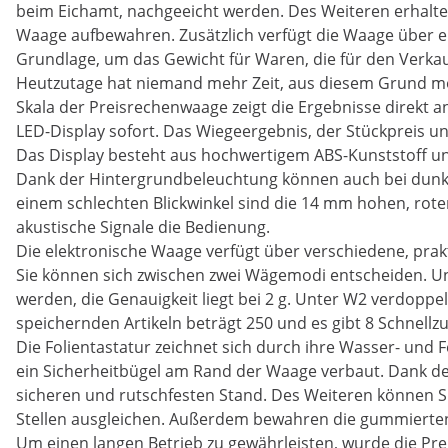
beim Eichamt, nachgeeicht werden. Des Weiteren erhalten 
Waage aufbewahren. Zusätzlich verfügt die Waage über ei
Grundlage, um das Gewicht für Waren, die für den Verka
Heutzutage hat niemand mehr Zeit, aus diesem Grund möc
Skala der Preisrechenwaage zeigt die Ergebnisse direkt an
LED-Display sofort. Das Wiegeergebnis, der Stückpreis 
Das Display besteht aus hochwertigem ABS-Kunststoff un
Dank der Hintergrundbeleuchtung können auch bei dunkle
einem schlechten Blickwinkel sind die 14 mm hohen, rote
akustische Signale die Bedienung.
Die elektronische Waage verfügt über verschiedene, prak
Sie können sich zwischen zwei Wägemodi entscheiden. Un
werden, die Genauigkeit liegt bei 2 g. Unter W2 verdoppe
speichernden Artikeln beträgt 250 und es gibt 8 Schnellzu
Die Folientastatur zeichnet sich durch ihre Wasser- und
ein Sicherheitbügel am Rand der Waage verbaut. Dank d
sicheren und rutschfesten Stand. Des Weiteren können S
Stellen ausgleichen. Außerdem bewahren die gummierten 
Um einen langen Betrieb zu gewährleisten, wurde die Pre