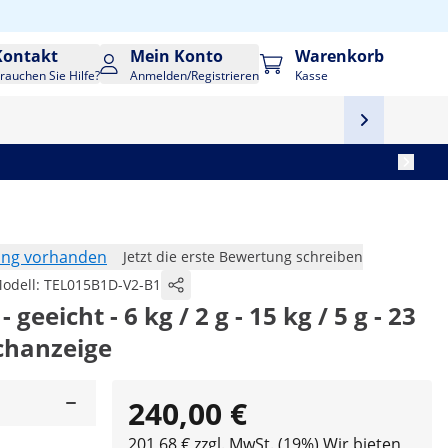
Kontakt
Mein Konto
Warenkorb
rauchen Sie Hilfe?
Anmelden/Registrieren
Kasse
ung vorhanden
Jetzt die erste Bewertung schreiben
odell:
TEL015B1D-V2-B1
eeicht - 6 kg / 2 g - 15 kg / 5 g - 23
chanzeige
240,00 €
201,68 € zzgl. MwSt. (19%)
Wir bieten