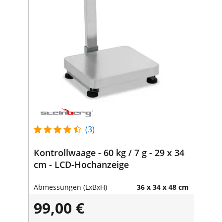
(3)
Kontrollwaage - 60 kg / 7 g - 29 x 34
cm - LCD-Hochanzeige
Abmessungen (LxBxH)
36 x 34 x 48 cm
99,00 €