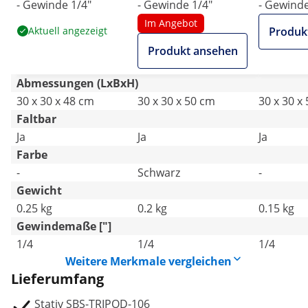
- Gewinde 1/4"
- Gewinde 1/4"
- Gewinde
Im Angebot
Aktuell angezeigt
Produk
Produkt ansehen
Abmessungen (LxBxH)
30 x 30 x 48 cm
30 x 30 x 50 cm
30 x 30 x
Faltbar
Ja
Ja
Ja
Farbe
-
Schwarz
-
Gewicht
0.25 kg
0.2 kg
0.15 kg
Gewindemaße ["]
1/4
1/4
1/4
Weitere Merkmale vergleichen
Lieferumfang
Stativ SBS-TRIPOD-106