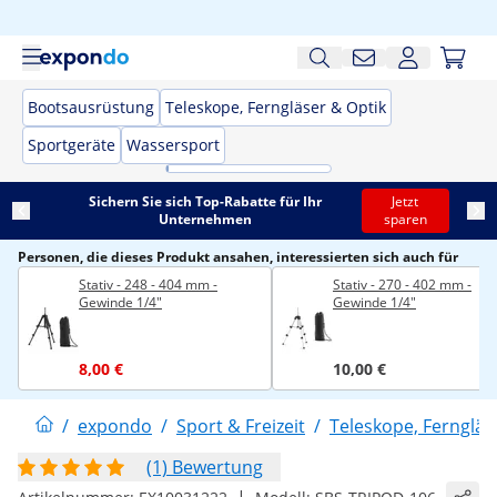
Bootsausrüstung
Teleskope, Ferngläser & Optik
Sportgeräte
Wassersport
Sichern Sie sich Top-Rabatte für Ihr
Jetzt
Unternehmen
sparen
Personen, die dieses Produkt ansahen, interessierten sich auch für
Stativ - 248 - 404 mm -
Stativ - 270 - 402 mm -
Gewinde 1/4"
Gewinde 1/4"
8,00 €
10,00 €
/
expondo
/
Sport & Freizeit
/
Teleskope, Ferngläs
(1) Bewertung