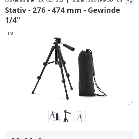
|
Artikelnummer:
EX10031222
Modell:
SBS-TRIPOD-106
Stativ - 276 - 474 mm - Gewinde
1/4"
1/3