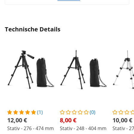
Technische Details
(1)
(0)
12,00 €
8,00 €
10,00 €
Stativ - 276 - 474 mm
Stativ - 248 - 404 mm
Stativ - 