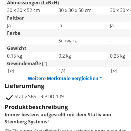
Abmessungen (LxBxH)
30 x 30 x 52 cm
30 x 30 x 50 cm
30 x 30 x
Faltbar
Ja
Ja
Ja
Farbe
-
Schwarz
-
Gewicht
0.15 kg
0.2 kg
0.25 kg
Gewindemaße ["]
1/4
1/4
1/4
Weitere Merkmale vergleichen
Lieferumfang
Stativ SBS-TRIPOD-109
Produktbeschreibung
Immer bestens aufgestellt mit dem Stativ von
Steinberg Systems!