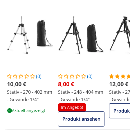
(0)
(0)
10,00 €
8,00 €
12,00 €
Stativ - 270 - 402 mm
Stativ - 248 - 404 mm
Stativ - 
- Gewinde 1/4"
- Gewinde 1/4"
- Gewinde
Im Angebot
Aktuell angezeigt
Produk
Produkt ansehen