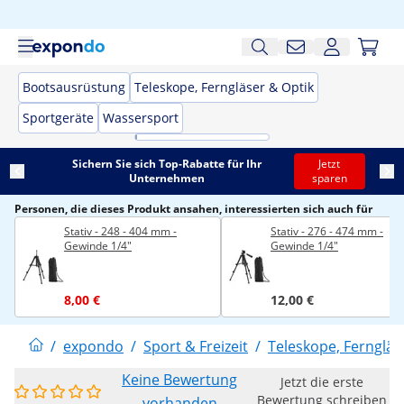
Bootsausrüstung
Teleskope, Ferngläser & Optik
Sportgeräte
Wassersport
Sichern Sie sich Top-Rabatte für Ihr
Jetzt
Unternehmen
sparen
Personen, die dieses Produkt ansahen, interessierten sich auch für
Stativ - 248 - 404 mm -
Stativ - 276 - 474 mm -
Gewinde 1/4"
Gewinde 1/4"
8,00 €
12,00 €
/
expondo
/
Sport & Freizeit
/
Teleskope, Ferngläs
Keine Bewertung
Jetzt die erste
Bewertung schreiben
vorhanden