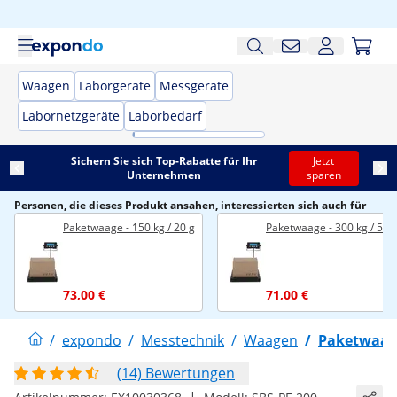
Waagen
Laborgeräte
Messgeräte
Labornetzgeräte
Laborbedarf
Sichern Sie sich Top-Rabatte für Ihr
Jetzt
Unternehmen
sparen
Personen, die dieses Produkt ansahen, interessierten sich auch für
Paketwaage - 150 kg / 20 g
Paketwaage - 300 kg / 50 
73,00 €
71,00 €
/
expondo
/
Messtechnik
/
Waagen
/
Paketwaa
(14) Bewertungen