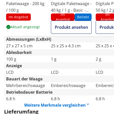
Paketwaage - 200 kg
Digitale Paketwaage -
Digitale 
/ 100 g
40 kg / 1 g - Basic -
50 kg / 2 g
Im
Im
externes LCD
externes
Im Angebot
Beliebt
Angebot
Angebo
Aktuell angezeigt
Produkt ansehen
Produk
Abmessungen (LxBxH)
27 x 27 x 5 cm
25 x 25 x 4.3 cm
25 x 25 x
Ablesbarkeit
100 g
1 g
2 g
Anzeige
LCD
LCD
LCD
Bauart der Waage
Mehrbereichswaage
Einbereichswaage
Einberei
Betriebsdauer Batterie
6.8 h
6.8 h
6.8 h
Weitere Merkmale vergleichen
Lieferumfang