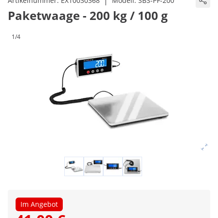
|
Artikelnummer:
EX10030368
Modell:
SBS-PF-200
Paketwaage - 200 kg / 100 g
1/4
Im Angebot