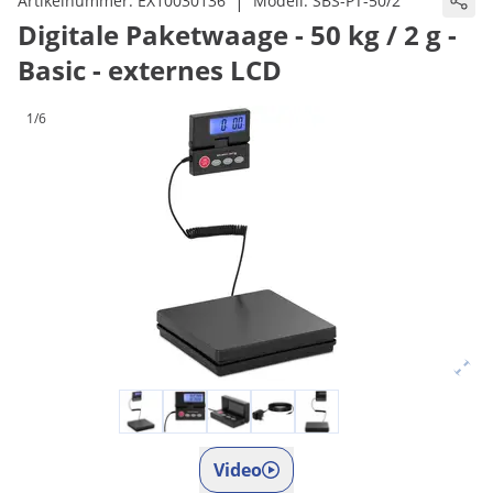
|
Artikelnummer:
EX10030136
Modell:
SBS-PT-50/2
Digitale Paketwaage - 50 kg / 2 g -
Basic - externes LCD
1/6
Video