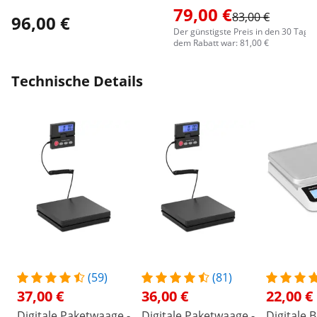
79,00 €
83,00 €
96,00 €
Der günstigste Preis in den 30 Tage
dem Rabatt war: 81,00 €
Technische Details
(59)
(81)
37,00 €
36,00 €
22,00 €
Digitale Paketwaage -
Digitale Paketwaage -
Digitale 