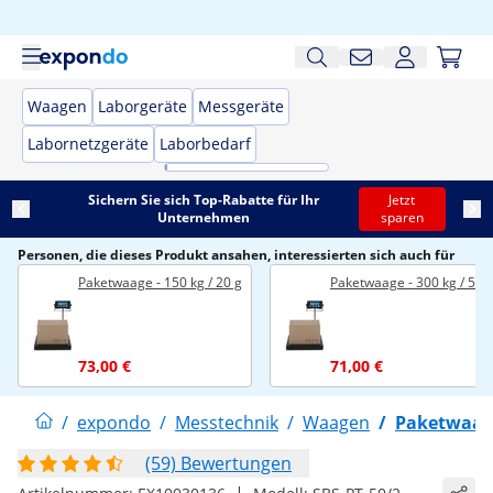
Waagen
Laborgeräte
Messgeräte
Labornetzgeräte
Laborbedarf
Sichern Sie sich Top-Rabatte für Ihr
Jetzt
Unternehmen
sparen
Personen, die dieses Produkt ansahen, interessierten sich auch für
Paketwaage - 150 kg / 20 g
Paketwaage - 300 kg / 50 
73,00 €
71,00 €
/
expondo
/
Messtechnik
/
Waagen
/
Paketwaa
(59) Bewertungen