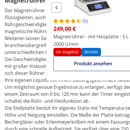
Magnetrührer mit Heizplatte - 5 L
Der Magnetrührer mit Heizplatte SBS-MR-1600/1T ermög
Flüssigkeiten, auch in geschlossenen Gefäßen. Das Gerät v
(6)
Rührgeschwindigkeit und die Temperatur unabhängig von
249,00 €
magnetische Rührstäbe enthalten, welche einen Schutz v
Magnetrührer - mit Heizplatte - 5 L 
Weiteren lassen Sie sich sehr leicht reinigen wie entkei
2000 U/min
branchenübergreifend in vielen verschiedenen Unterneh
unterschiedlichen Laboren, in der Biochemie, in der Fors
Im Angebot
Beliebt
Die Geschwindigkeit lässt sich auf maximale 1600 U/min s
Produkt ansehen
mit großer Viskosität effizient und gleichmäßig vermisch
sich dieser Rührer ausgezeichnet. Viele Liquids sind schl
Ihre eigenen Liquids mit Ihrem Lieblingsgeschmack selbe
Um möglichst genaue Ergebnisse zu erlangen, verfügt der
einem Zeitraum von 0 bis 120 min kann der Timer eingest
schaltet die Rühr- und Heizfunktion ab.
Die Stellplatte besitzt ihr eigenes Stativ mit Temperaturs
Höhe und Neigung einstellen. Die Maße der Platte betrage
Bechergläser oder Erlenmeyerkolben mit einem Fassungsve
durch eine schnelle Aufheizzeit. Sie verfügt über eine 25