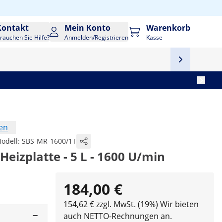
Kontakt
Mein Konto
Warenkorb
rauchen Sie Hilfe?
Anmelden/Registrieren
Kasse
en
odell:
SBS-MR-1600/1T
eizplatte - 5 L - 1600 U/min
184,00 €
154,62 € zzgl. MwSt. (19%)
Wir bieten
auch NETTO-Rechnungen an.