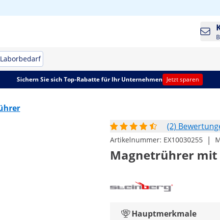
B
Laborbedarf
Sichern Sie sich Top-Rabatte für Ihr Unternehmen
Jetzt sparen
ührer
(2) Bewertung
|
Artikelnummer:
EX10030255
M
Magnetrührer mit H
Hauptmerkmale