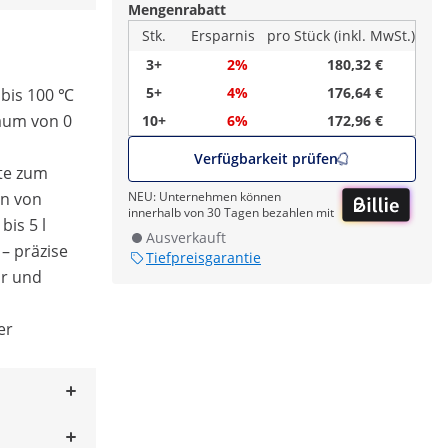
Mengenrabatt
Stk.
Ersparnis
pro Stück (inkl. MwSt.)
3+
2%
180,32 €
5+
4%
176,64 €
 bis 100 ℃
raum von 0
10+
6%
172,96 €
Verfügbarkeit prüfen
tte zum
n von
NEU: Unternehmen können
innerhalb von 30 Tagen bezahlen mit
bis 5 l
Ausverkauft
 – präzise
Tiefpreisgarantie
r und
er