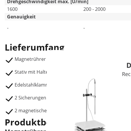
Drehgeschwindigkeit max. [U/min]
1600
200 - 2000
Genauigkeit
-
-
Lieferumfang
Magnetrührer mit Heizplatte SBS-MR-1600/1T
D
Stativ mit Halterung und Temperatursensor
Rec
Edelstahlklammer
2 Sicherungen
2 magnetische Rührstäbe
Produktbeschreibung