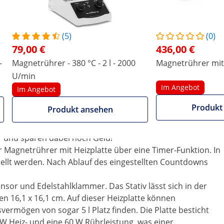
licht das Vermischen und Erwärmen von verschiedenen
erfügt über eine Stellplatte, mit dieser können Sie die
(5)
(0)
einander regulieren. Im Lieferumfang sind zwei
79,00 €
436,00 €
or Hitze, Abrasion, chemischer Korrosion haben. Des
-
Magnetrührer - 380 °C - 2 l - 2000
Magnetrührer mit 
men. Der hochwertige Laborbedarf von Steinberg wird
U/min
men verwendet. Dieser kommt in der Pharmaindustrie, in
Im Angebot
chung sowie in weiteren Arbeitsgebieten zum Einsatz.
Im Angebot
tufenlos einstellen. Somit können Sie auch Flüssigkeiten
Produkt
Produkt ansehen
en. Speziell zum Vermengen von E-Zigaretten Liquids eignet
icht und ergreifend zu teuer. Mischen Sie sich deshalb nun
r und sparen dabei noch Geld!
 Magnetrührer mit Heizplatte über eine Timer-Funktion. In
ellt werden. Nach Ablauf des eingestellten Countdowns
ensor und Edelstahlklammer. Das Stativ lässt sich in der
n 16,1 x 16,1 cm. Auf dieser Heizplatte können
rmögen von sogar 5 l Platz finden. Die Platte besticht
0 W Heiz- und eine 60 W Rührleistung, was einer