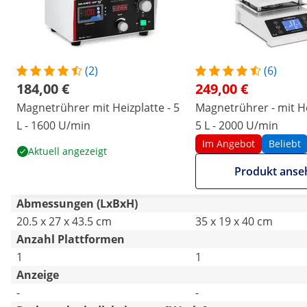
(2)
(6)
184,00 €
249,00 €
Magnetrührer mit Heizplatte - 5
Magnetrührer - mit He
L - 1600 U/min
5 L - 2000 U/min
Im Angebot
Beliebt
Aktuell angezeigt
Produkt anse
Abmessungen (LxBxH)
20.5 x 27 x 43.5 cm
35 x 19 x 40 cm
Anzahl Plattformen
1
1
Anzeige
-
-