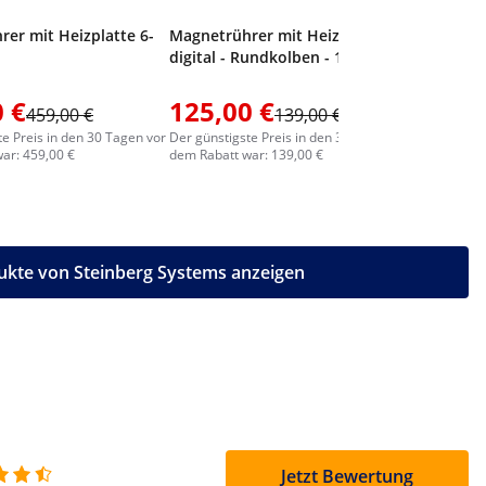
er mit Heizplatte 6-
Magnetrührer mit Heizmantel -
digital - Rundkolben - 1000 ml
 €
125,00 €
140,0
459,00 €
139,00 €
te Preis in den 30 Tagen vor
Der günstigste Preis in den 30 Tagen vor
Der günstig
ar: 459,00 €
dem Rabatt war: 139,00 €
dem Rabatt
ukte von Steinberg Systems anzeigen
Jetzt Bewertung