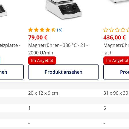
(5)
79,00 €
436,00 €
izplatte -
Magnetrührer - 380 °C - 2 l -
Magnetrühre
2000 U/min
fach
Im Angebot
Im Angebot
hen
Produkt ansehen
Pro
20 x 12 x 9 cm
31 x 96 x 3
1
6
-
-